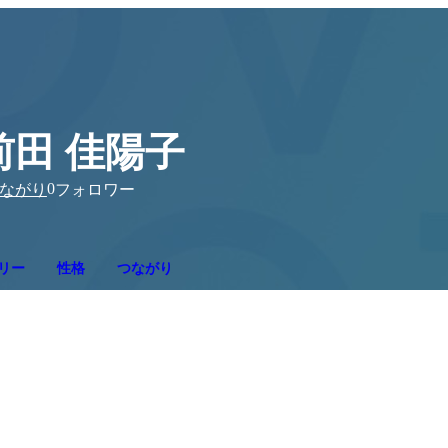
前田 佳陽子
0
ながり
フォロワー
リー
性格
つながり