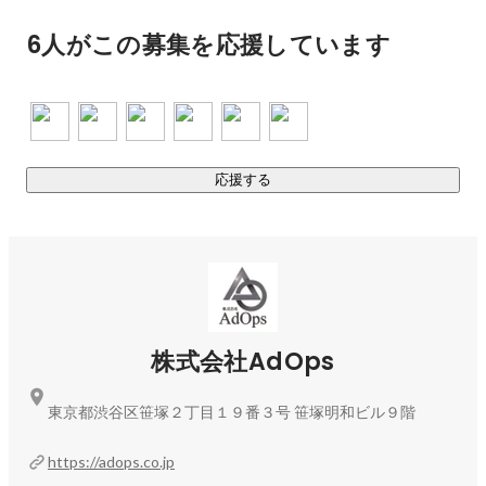
ユーザーの気持ちを理解する力

6人がこの募集を応援しています
クリエイティヴ能力

コミュニケーション能力

それら能力を高めていく必要があります。

また、同じ目標を目指す仲間が必要不可欠。

それぞれの個性・資質を生かしながら目標達成を目指してい
応援する
きます。

AdOpsの広告運用者は求められる仕事の水準がはっきり言っ
て高いです。

広告費も1人で月間1,000万円以上使ってもらって問題ありま
せん。

株式会社AdOps
だからこそ成長します。

東京都渋谷区笹塚２丁目１９番３号 笹塚明和ビル９階
大きな裁量を持って働きたい

愚直に成長したい

https://adops.co.jp
納得できる仕事以外したくない
