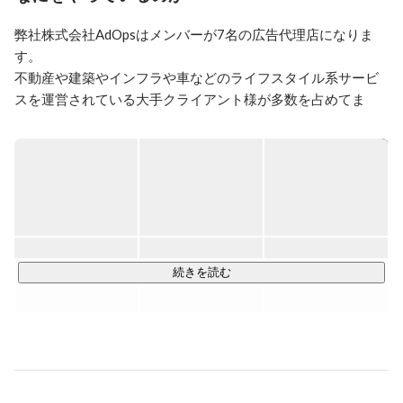
こちらのインタビューでこれまでの経歴、今行っている
事業、AdOpsの強み、今後の目標を話していますので見
弊社株式会社AdOpsはメンバーが7名の広告代理店になりま
てみてください。

す。

https://aporeru.com/articles/adops

不動産や建築やインフラや車などのライフスタイル系サービ
スを運営されている大手クライアント様が多数を占めてま
Twitterもしているのでご興味ある方はぜひ。

す。

https://twitter.com/adops_somiya

弊社では、クライアント様にしっかりと価値を提供して喜ん
【代表略歴】

でいただくことに重きを置いてます。

2018年3月 神戸大学経営学部卒業

少数のメンバーではありますが、高い広告運用能力と豊富な
2018年6月 広告代理店事業開始

ノウハウで二期連続で売上、利益ともに二倍速成長していま
2019年5月 当社を創業
す。

広告運用という領域では、一人一人の能力に対して大きなレ
続きを読む
バレッジがかかります。

自分で考えた広告が毎日日本全国の何千万人もの人に見ら
れ、見た人に影響を与えます。

数値分析能力

仮説検証能力
