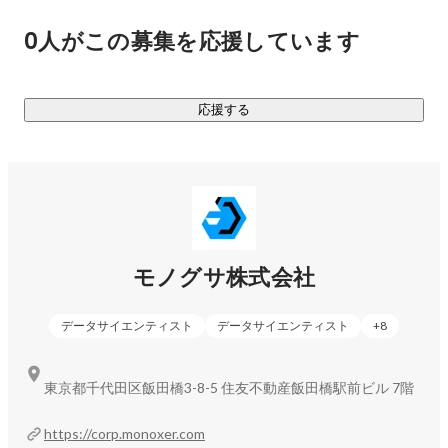
Enablement支援など、

0人がこの募集を応援しています
提供範囲を大きく拡がり始めております。

応援する
https://careers.monoxer.com/
▼モノグサnote

https://note.com/monoxer
モノグサ株式会社
https://monoxer.notion.site/Entrance-Book-
cb1b75483601472c9eafc9fc24db136d
データサイエンティスト
データサイエンティスト
+
8
▼「FastGrow」にて弊社CEO、CFOのインタビューが掲載さ
れております

東京都千代田区飯田橋3-8-5 住友不動産飯田橋駅前ビル 7階
「プラットフォームビジネスの真髄　Edtechの雄が明かす
https://corp.monoxer.com