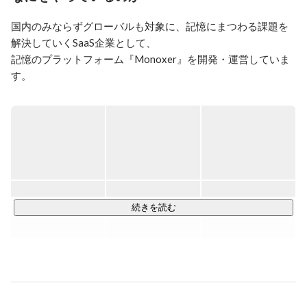
積極的にリスクをとるチャレンジャーでもあります。
国内のみならずグローバルも対象に、記憶にまつわる課題を
解決していくSaaS企業として、

記憶のプラットフォーム『Monoxer』を開発・運営していま
す。

AIを活用し、誰もが「記憶」を負荷なく自然に行える活動に
変化させていくこと。

それにより、人の生き方にさまざまな奥行きと選択肢をつく
ることが目指す世界です。

私たちはMonoxerを通して「何かを憶えることで、成果を創
出する」支援を行っております。

これまで塾や学校などの教育機関を中心に、

続きを読む
生徒の記憶定着を促進できる点や記憶状況を管理できる点に
好評をいただいておりましたが、

直近では、セールスイネーブルメントや資格取得など、

「何かを憶える」シチュエーションは社会人にも存在するた
め、大手企業を中心に引き合いが多く、

商品知識や業界情報、営業トークなどの記憶を通した