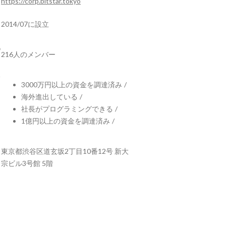
https://corp.bitstar.tokyo
2014/07に設立
216人のメンバー
3000万円以上の資金を調達済み
/
海外進出している
/
社長がプログラミングできる
/
1億円以上の資金を調達済み
/
東京都渋谷区道玄坂2丁目10番12号 新大
宗ビル3号館 5階