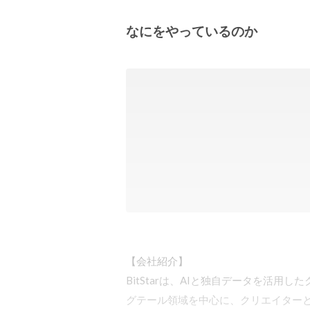
なにをやっているのか
【会社紹介】

BitStarは、AIと独自データを活
グテール領域を中心に、クリエイターと