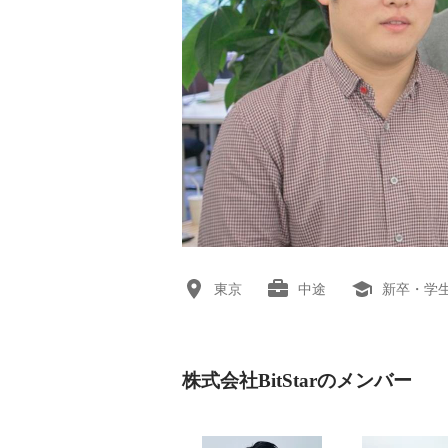
東京
中途
新卒・学
株式会社BitStarのメンバー