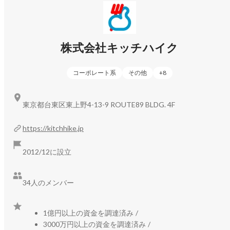
＜事業一覧＞

◎1-2週間家族で地域に滞在する、こども主役の暮らし体験
株式会社キッチハイク
https://hoikuen-ryugaku.com/
◎地域の食を贈るギフトサービス「NIPPON LOCAL FOOD 
コーポレート系
その他
+
8
https://n-localfoodgift.com/
◎地域・自治体のパートナーとして、こどもと地域の未来を
東京都台東区東上野4-13-9 ROUTE89 BLDG. 4F
https://kitchhike.jp/studio
https://kitchhike.jp
＜受賞実績＞

2012/12に設立
1-2週間家族で地域に滞在する、こども主役の暮らし体験「保
育園留学」は人気育児雑誌が選ぶ2023年の日本の子育てトレ
34人のメンバー
ンド「第16回 ペアレンティングアワード」、内閣府「地方創
生SDGs官民連携プラットフォーム」優良３事例、内閣府
「2023年度地方創生テレワークアワード・地域課題解決プロ
1億円以上の資金を調達済み
/
ジェクト参画部門」、国土交通省「令和５年度地域づくり表
3000万円以上の資金を調達済み
/