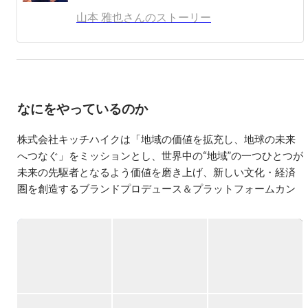
山本 雅也さんのストーリー
なにをやっているのか
株式会社キッチハイクは「地域の価値を拡充し、地球の未来
へつなぐ」をミッションとし、世界中の“地域”の一つひとつが
未来の先駆者となるよう価値を磨き上げ、新しい文化・経済
圏を創造するブランドプロデュース＆プラットフォームカン
パニーです。「保育園留学」をはじめ、地域発で地球全体に
イノベーションをもたらす、地域事業を展開しています。

＜ワークスタイル＞

◎地域、自治体と関係性を深めるため、全国メンバーがいま
す

2025年4月現在、35名の社員と約40名の業務委託契約メンバ