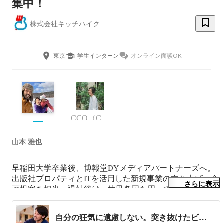
集中！
株式会社キッチハイク
東京
学生インターン
オンライン面談OK
CCO（Chief Creative Officer）
山本 雅也
早稲田大学卒業後、博報堂DYメディアパートナーズへ。
出版社プロパティとITを活用した新規事業の立ち上げ、企
さらに表示
画提案を担当。退社後は、世界各国を周って人を訪ね、一
緒に食卓を囲んでごはんを食べるフィールドワークを行
う。趣味は、ビールづくりと自転車と庭。
自分の狂気に遠慮しない。突き抜けたビジョンと徹底的な仕組み化がつくる“おいしい未来”。