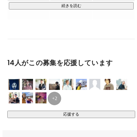
ーが活躍中。

続きを読む
現在は3つのオフィスを拠点に、フルリモートとオフラインの
ハイブリッドワークを採用したワークスタイルに移行しまし
た。オンラインでの定期的な全社ミーティングや1on1、時に
は東京・上野のオフィスで少人数でのワーク・交流会を実施
して、心理的な距離の近いチームビルディングを行なってい
ます。

14人がこの募集を応援しています
▼代表インタビュー

CEO山本雅也が語るキッチハイクのビジョン・事業・カルチ
https://youtu.be/jcV_lQMPsAM?si=aSQgCaasXXSzG7Xj
+2
https://kitchhike.jp
応援する
https://kitchhike.jp/recruit