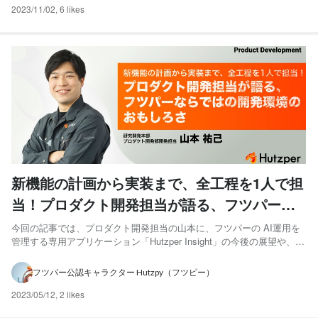
2023/11/02
,
6 likes
新機能の計画から実装まで、全工程を1人で担
当！プロダクト開発担当が語る、フツパーな
らではの開発環境のおもしろさ
今回の記事では、プロダクト開発担当の山本に、フツパーの AI運用を
管理する専用アプリケーション「Hutzper Insight」の今後の展望や、フ
ツパーならではの開発環境について、詳しく聞いていきます！ 山本祐
己/エンジニア 大阪府四條畷市出身。神戸大学卒業。大学在学中から
フツパー公認キャラクター Hutzpy（フツピー）
NPO法人での活動やインドでの長期インタ...
2023/05/12
,
2 likes