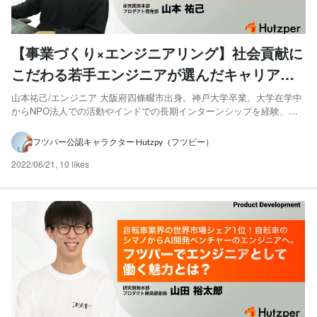
【事業づくり×エンジニアリング】社会貢献に
こだわる若手エンジニアが選んだキャリアと
は
山本祐己/エンジニア 大阪府四條畷市出身。神戸大学卒業。大学在学中
からNPO法人での活動やインドでの長期インターンシップを経験、そ
の後スタートアップ複数社でリードエンジニアとしてWebサービス立ち
上げを経て、フリーランスエンジニアとして独立し、AI開発案件に従
フツパー公認キャラクター Hutzpy（フツピー）
事。2022年2月よりフツパーに参画。 フツパーの...
2022/06/21
,
10 likes