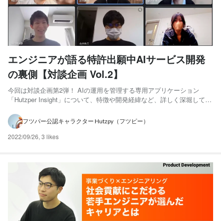
エンジニアが語る特許出願中AIサービス開発
の裏側【対談企画 Vol.2】
今回は対談企画第2弾！ AIの運用を管理する専用アプリケーション
「Hutzper Insight」について、特徴や開発経緯など、詳しく深堀してい
きます！ ～対談者紹介～ 大西洋 / 代表取締役兼CEO 兵庫県出身。広
島大学工学部卒業。専攻テーマは製造プロセスの最適化。新卒で日東
フツパー公認キャラクター Hutzpy（フツピー）
電工に入社し、ICT部門の法人営業...
2022/09/26
,
3 likes