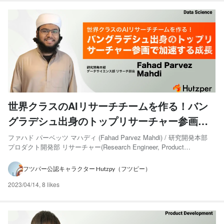
世界クラスのAIリサーチチームを作る！バン
グラデシュ出身のトップリサーチャー参画で
加速する成長 - Creating a world-class AI
ファハド パーベッツ マハディ (Fahad Parvez Mahdi) / 研究開発本部
プロダクト開発部 リサーチャー(Research Engineer, Product
research team! Accelerating growth with
Development Department of Research and Development Division) バン
the participation of a top researcher from
グラデシュ...
フツパー公認キャラクター Hutzpy（フツピー）
Bangladesh.
2023/04/14
,
8 likes