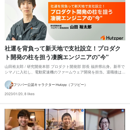
社運を背負って新天地で支社設立！プロダク
ト開発の柱を担う凄腕エンジニアの"今"
山田裕太郎 / 研究開発本部 プロダクト開発部 部長 福井県出身。新卒で
シマノに入社し、電動変速機のファームウェア開発を担当。退職後は自
作センサの開発等に取り組み、2021年2月よりフツパーに参画。フツパ
ーでは主にwebエンジニアとしてアプリケーション開発を担当する傍
フツパー公認キャラクター Hutzpy（フツピー）
ら、AIモデル構築も経験。2022年8月に設...
2023/01/20
,
8 likes