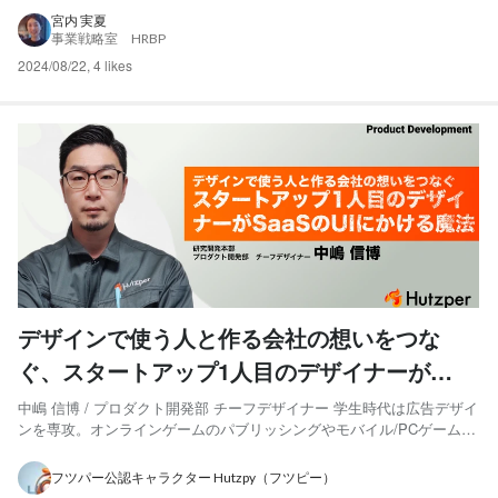
ちろん、社内外で使用する幅広いものに社内デザイナーが関わること
で、会社としてのデザインに対する姿勢が大きく変わったことを実感し
宮内 実夏
事業戦略室 HRBP
ています。 今回は、第一弾として、デザインがどう...
2024/08/22
,
4 likes
デザインで使う人と作る会社の想いをつな
ぐ、スタートアップ1人目のデザイナーが
SaaSのUIにかける魔法
中嶋 信博 / プロダクト開発部 チーフデザイナー 学生時代は広告デザイ
ンを専攻。オンラインゲームのパブリッシングやモバイル/PCゲームの
開発会社にインハウスデザイナーとして勤務。ゲーム内のUIを設計す
る傍ら、継続して広告、Webプロモーションに関係するクリエイティ
フツパー公認キャラクター Hutzpy（フツピー）
ブ制作にも携わる。直近では管理職としてデザイナー...