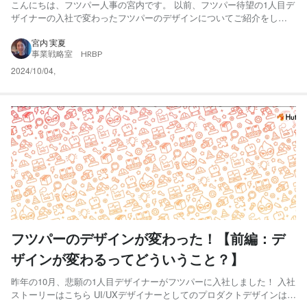
こんにちは、フツパー人事の宮内です。 以前、フツパー待望の1人目デ
ザイナーの入社で変わったフツパーのデザインについてご紹介をしま
した。 前回記事 後編となる今回は、プロダクトデザインに絞って、ど
ういう視点で変えたのか？どうやってデザインを構築していったの
宮内 実夏
事業戦略室 HRBP
か？どういうことを想定してデザインに反映させるのか？といっ...
2024/10/04
,
フツパーのデザインが変わった！【前編：デ
ザインが変わるってどういうこと？】
昨年の10月、悲願の1人目デザイナーがフツパーに入社しました！ 入社
ストーリーはこちら UI/UXデザイナーとしてのプロダクトデザインはも