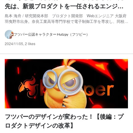
先は、新規プロダクトを一任されるエンジニ
ア
島本 海舟 / 研究開発本部 プロダクト開発部 Webエンジニア 大阪府
羽曳野市出身。奈良工業高等専門学校で電子制御工学を専攻し、同校卒
業後はカナダ留学を経験。同国でVanWest College Commerce and
Marketingを卒業し、3年ほどエンジニアとしてPOSシステムやCRMの
フツパー公認キャラクター Hutzpy（フツピー）
開発に携わる...
2024/11/05
,
2 likes
フツパーのデザインが変わった！【後編：プ
ロダクトデザインの改革】