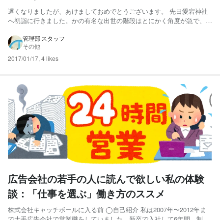
遅くなりましたが、あけましておめでとうございます。 先日愛宕神社
へ初詣に行きました。かの有名な出世の階段はとにかく角度が急で、登
りはよくても降りるのがこわいので帰りは奥にあるゆるやかな階段を使
いました。みなさま今年もよろしくお願いいたします。 写真は新甚さ
管理部 スタッフ
その他
んが招き石をなでて福を身につけている様子です。
2017/01/17
,
4 likes
広告会社の若手の人に読んで欲しい私の体験
談：「仕事を選ぶ」働き方のススメ
株式会社キャッチボールに入る前 ◯自己紹介 私は2007年〜2012年ま
で大手広告会社で営業職をしていました。新卒で入社して6年間、制作