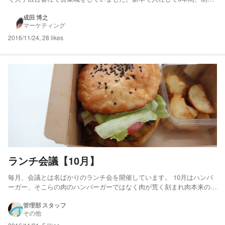
営業と媒体営業の両方を経験させてもらい退職しました。 自分...
成田 博之
マーケティング
2016/11/24
,
28 likes
ランチ会議【10月】
毎月、会議とは名ばかりのランチ会を開催しています。 10月はハンバ
ーガー、そこらの肉のハンバーガーではなく肉が荒く刻まれ肉本来の味
がして美味しかったです。来月は何を食べようかと食べることばかり考
えながら仕事をしています 名ばかりのとは言いましたが、毎日の仕事
管理部 スタッフ
その他
が楽しくなる秘訣です★