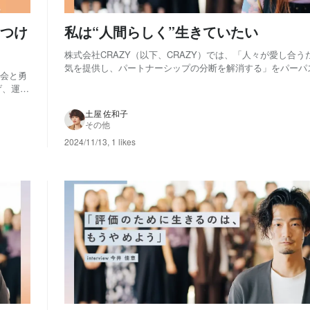
つけ
私は“人間らしく”生きていたい
株式会社CRAZY（以下、CRAZY）では、「人々が愛し合
気を提供し、パートナーシップの分断を解消する」をパーパ
機会と勇
しています。 今回スポットを当てるのは、経営企画室でチ
げ、運営
を務める池田瑞姫さんです。 wellnessを専攻し、大学院ま
卒で就職したのは主力事業が...
なお祝
土屋 佐和子
その他
2024/11/13
,
1 likes