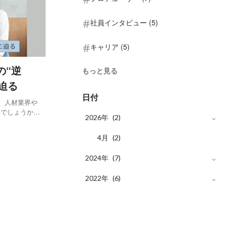
社員インタビュー (5)
キャリア (5)
の“逆
もっと見る
迫る
日付
。人材業界や
いでしょうか。
2026年
(2)
メンバーが少な
庄司理絵と、
月
4
(2)
2024年
(7)
月
2022年
11
(4)
(6)
月
月
10
10
(3)
(2)
月
9
(4)