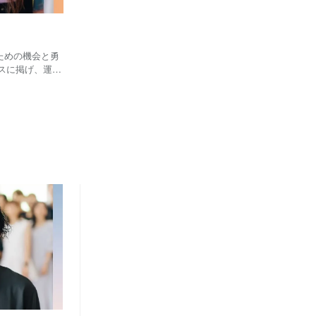
うための機会と勇
スに掲げ、運営
ーフマーケター
で進学した後、新