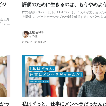
ビジ
評価のために生きるのは、もうやめよ
株式会社CRAZY（以下、CRAZY）は、「人々が愛し合う
を提供し、パートナーシップの分断を解消する」をパーパス
機会と勇
法人イベントを中心とした事業を運営しています。 今回ス
げていま
のは、南青山にある会場「BENE-」のゼネラルマネージャ
メインに
章さん。「BENE-」や「IWA...
Oを務め
土屋 佐和子
その他
2024/11/12
,
3 likes
かっ
私はずっと、仕事にメンヘラだったん