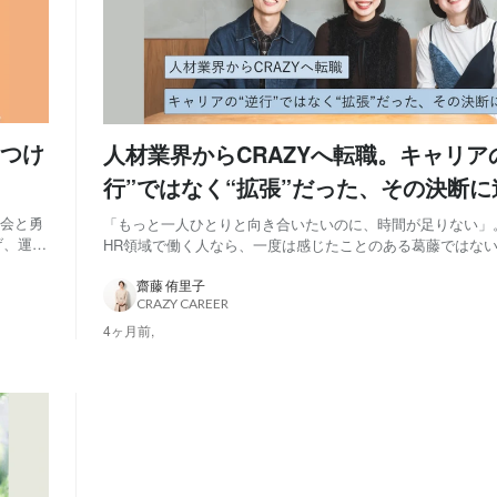
つけ
人材業界からCRAZYへ転職。キャリア
行”ではなく“拡張”だった、その決断に
機会と勇
「もっと一人ひとりと向き合いたいのに、時間が足りない」
げ、運営
HR領域で働く人なら、一度は感じたことのある葛藤ではな
CRAZYには、その葛藤を抱えて異業種から飛び込んできた
なお祝
くありません。人材業界でキャリアアドバイザーをしていた
齋藤 侑里子
CRAZY CAREER
HR SaaS企業でカスタマーサクセスを...
4ヶ月前,