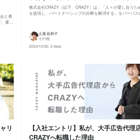
株式会社CRAZY（以下、CRAZY）は、「人々が愛し合う
を提供し、パートナーシップの分断を解消する」をパーパス
機会と勇
ています。 そのパーパスを叶える手段のひとつが、IWAI OMO
げ、運営
（以下、IWAI）。結婚式をはじめとする、さまざまなお祝
る場です。 今回は、...
なお祝
土屋 佐和子
その他
2024/10/30
,
3 likes
キャリ
【入社エントリ】私が、大手広告代理
CRAZYへ転職した理由