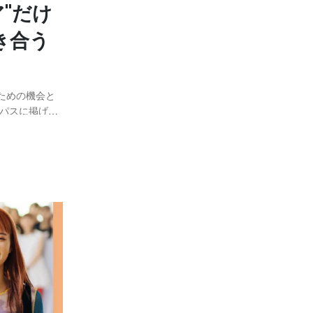
"だけ
き合う
うための機会と
パスに掲げ、
WAI
、さまざまなお祝