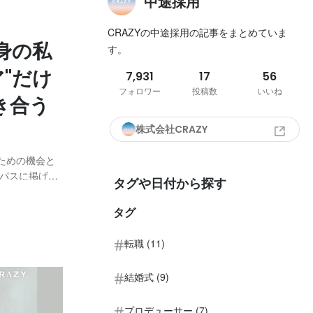
中途採用
CRAZYの中途採用の記事をまとめていま
身の私
す。
"だけ
7,931
17
56
フォロワー
投稿数
いいね
き合う
株式会社CRAZY
うための機会と
パスに掲げ、
タグや日付から探す
WAI
、さまざまなお祝
タグ
転職 (11)
結婚式 (9)
プロデューサー (7)