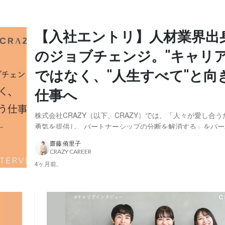
【入社エントリ】人材業界出
のジョブチェンジ。"キャリア
ではなく、"人生すべて"と向
仕事へ
株式会社CRAZY（以下、CRAZY）では、「人々が愛し合
勇気を提供し、パートナーシップの分断を解消する」をパー
運営しています。 そのパーパスを実現する手段のひとつが、I
齋藤 侑里子
OMOTESANDO（以下、IWAI）。結婚式をはじめとする
CRAZY CAREER
いの機会を提供する場です。 今回ス...
4ヶ月前,