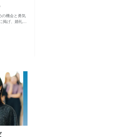
う
ための機会と勇気
に掲げ、婚礼や
ポットを当てる
ーを務める今井佳
だ