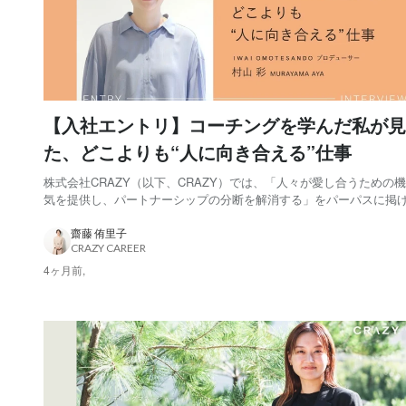
【入社エントリ】コーチングを学んだ私が見
た、どこよりも“人に向き合える”仕事
株式会社CRAZY（以下、CRAZY）では、「人々が愛し合うための
気を提供し、パートナーシップの分断を解消する」をパーパスに掲
しています。 そのパーパスを実現する手段のひとつが、IWAI
OMOTESANDO（以下、IWAI）。結婚式をはじめとする、さまざま
齋藤 侑里子
CRAZY CAREER
いの機会を提供する場です。 今回ス...
4ヶ月前,