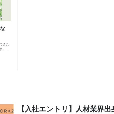
な
してきた
」や、宿
々とスタ
..
【入社エントリ】人材業界出