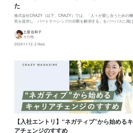
た
株式会社CRAZY（以下、CRAZY）では、「人々が愛し合うための
気を提供し、パートナーシップの分断を解消する」をパーパスに掲
しています。 そのパーパスを実現する手段のひとつが、IWAI
OMOTESANDO（以下、IWAI）。結婚式をはじめとする、さまざま
土屋 佐和子
その他
いの機会を提供する場です。 今回ス...
2024/11/12
,
2 likes
【入社エントリ】“ネガティブ”から始める
アチェンジのすすめ