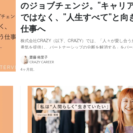
のジョブチェンジ。"キャリア
ではなく、"人生すべて"と向
仕事へ
株式会社CRAZY（以下、CRAZY）では、「人々が愛し合
勇気を提供し、パートナーシップの分断を解消する」をパー
運営しています。 そのパーパスを実現する手段のひとつが、I
齋藤 侑里子
OMOTESANDO（以下、IWAI）。結婚式をはじめとする
CRAZY CAREER
いの機会を提供する場です。 今回ス...
4ヶ月前,