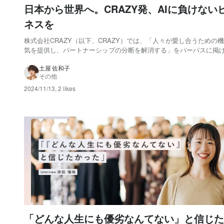
日本から世界へ。CRAZY発、AIに負けない
ネスを
株式会社CRAZY（以下、CRAZY）では、「人々が愛し合うための
気を提供し、パートナーシップの分断を解消する」をパーパスに掲
す。そのパーパスを実現する手段として、現在はブライダル事業を
展開しています。 今回スポットを当てるのは、CRAZYの取締役CO
土屋 佐和子
その他
る熊谷幹樹さんです。 投信会社...
2024/11/13
,
2 likes
「どんな人生にも優劣なんてない」と信じた