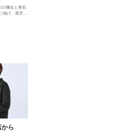
ための機会と勇気
に掲げ、運営し
TESANDO
いの機会を提供す
店から