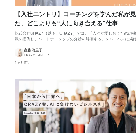
【入社エントリ】コーチングを学んだ私が見
た、どこよりも“人に向き合える”仕事
株式会社CRAZY（以下、CRAZY）では、「人々が愛し合うための
気を提供し、パートナーシップの分断を解消する」をパーパスに掲
しています。 そのパーパスを実現する手段のひとつが、IWAI
OMOTESANDO（以下、IWAI）。結婚式をはじめとする、さまざま
齋藤 侑里子
CRAZY CAREER
いの機会を提供する場です。 今回ス...
4ヶ月前,