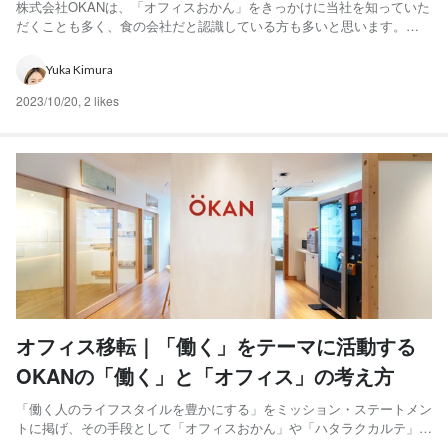
株式会社OKANは、「オフィスおかん」をきっかけに当社を知っていた
だくことも多く、食の会社だと認識している方も多いと思います。間
違いではありませんが、少し違います。 私たちは『食の会社』ではな
く、『働く人を支援する会社』です。 『働く人のライフスタイルを豊
Yuka Kimura
かにする』というミッションを掲げているのも、 私たちが「目...
2023/10/20
,
2 likes
オフィス移転｜「働く」をテーマに活動する
OKANの「働く」と「オフィス」の考え方
「働く人のライフスタイルを豊かにする」をミッション・ステートメン
トに掲げ、その手段として「オフィスおかん」や「ハタラクカルテ」を
運営している株式会社OKANですが、2022年1月31日より新オフィスで