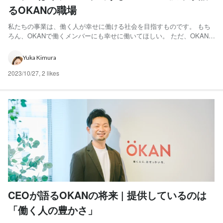
るOKANの職場
私たちの事業は、働く人が幸せに働ける社会を目指すものです。 もち
ろん、OKANで働くメンバーにも幸せに働いてほしい。 ただ、OKANの
仕事がラクかといえば、それは違う。むしろハードです。 世界的にこ
れが正解というものがなく、新しい市場を切り拓いていく仕事です。
Yuka Kimura
沢木 恵太 代表取締役CEO 中央大学商学部卒。19...
2023/10/27
,
2 likes
CEOが語るOKANの将来 | 提供しているのは
「働く人の豊かさ」