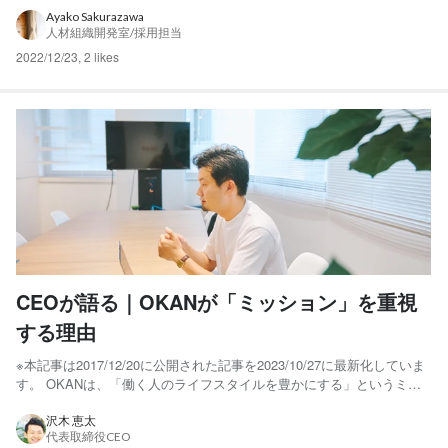
の営業を開始しました。 今回のオフィス移転はオフィス面積を約半分
Ayako Sakurazawa
人材組織開発室/採用担当
に減らす移転であり、その背景にはさまざまな私たち...
2022/12/23
,
2 likes
CEOが語る｜OKANが「ミッション」を重視
する理由
※本記事は2017/12/20に公開された記事を2023/10/27に最新化していま
す。 OKANは、「働く人のライフスタイルを豊かにする」というミッ
ションを最上位に置いた経営を行っています。 ミッションを実現する
ために、会社が存在し、事業が存在し、組織が存在するという考え方
沢木 恵太
代表取締役CEO
です。事業を営むための会社ではなく、...