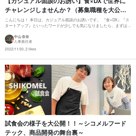
【カジュアル面談のお誘い】食×DXで世界に
チャレンジしませんか？（募集職種を大公
開！）
こんにちは！ 本日は、カジュアル面談のお誘いです。 『食×DX』『ス
タートアップ』といったワードが少しでも気になりましたら、まずは一
度カジュアルにお会いしてみませんか？とは言え、そもそもカジュアル
面談って何だ？という方もいらっしゃると思いますので、今回は、面接
中山 奈奈
人事責任者
との違いを簡単に説明したいと思います。 募集職種を大公...
2022/11/30
,
2 likes
試食会の様子を大公開！！～シコメルフード
テック、商品開発の舞台裏～