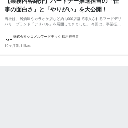
【業務内容紹介】パートナー推進担当の「仕
事の面白さ」と「やりがい」を大公開！
当社は、居酒屋やカラオケ店など約1,000店舗で導入されるフードデリ
バリーブランド「デリバル」を展開してきました。 今回は、事業拡大
の最前線で活躍するパートナー推進担当の仕事内容ややりがいを紹介し
ます。 ※「デリバル」は2025年9月より「シコメルメニューブースト」
株式会社シコメルフードテック 採用担当者
としてリブランディングされましたが、今回はこれま...
10ヶ月前,
1 likes