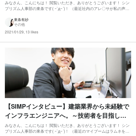
が楽しい～
みなさん、こんにちは！ 閲覧いただき、ありがとうございます！ シン
プリズム人事部の東条です( ｰ`дｰ´)！ （最近社内のアレ〇サが私の声に
反応を示さなくなりました、悲しい。） 今回は技術部 サブリーダー 櫻
井拓哉さんの紹介です！！ 社内でも資格取得率No１！社内PJ「ゼロワ
東条有紗
その他
ン」のリーダを務める櫻井さん！常に冷...
2021/01/29
,
13 likes
【SIMPインタビュー】建築業界から未経験で
インフラエンジニアへ。～技術者を目指した
きっかけ～
みなさん、こんにちは！ 閲覧いただき、ありがとうございます！ シン
プリズム人事部の東条です( ｰ`дｰ´)！ （最近のマイブームはラムネを食