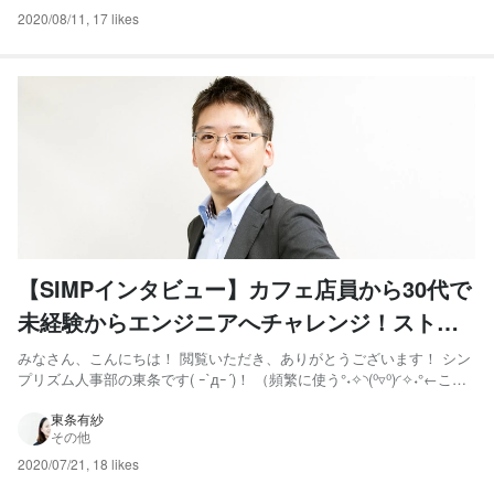
2020/08/11
,
17 likes
【SIMPインタビュー】カフェ店員から30代で
未経験からエンジニアへチャレンジ！ストイ
ックな姿勢を貫き、技術部のマネージャへ。
みなさん、こんにちは！ 閲覧いただき、ありがとうございます！ シン
プリズム人事部の東条です( ｰ`дｰ´)！ （頻繁に使う°˖✧◝(⁰▿⁰)◜✧˖°←この
絵文字を社員の子が気に入って登録してくれました、うれしい） 今回
はシンプリズム技術部 マネージャー 白川 卓磨さんの紹介です！！
東条有紗
その他
「100点以外は全部0点」と...
2020/07/21
,
18 likes