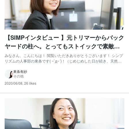
【SIMPインタビュー 】元トリマーからバック
ヤードの柱へ。とってもストイックで素敵女
子の紹介です♪
みなさん、こんにちは！ 閲覧いただきありがとうございます！ シンプ
リズムの人事部の東条です( ｰ`дｰ´)！（じめじめした日が続き、天然パ
ーマ属の私は髪の毛セットに苦戦しています） 今回はシンプリズムが
誇るストイック女子こと・・・ 【管理部の柱】高橋絵莉香さんの紹介
東条有紗
その他
です！！ 彼女がシンプリズムを選んだ理由から、彼...
2020/06/08
,
26 likes