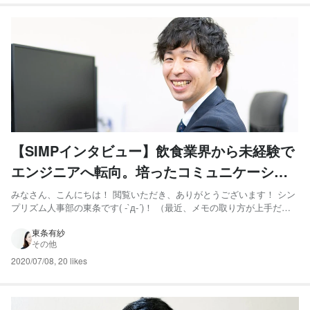
【SIMPインタビュー】飲食業界から未経験で
エンジニアへ転向。培ったコミュニケーショ
ン力＋技術力で、技術部マネージャーへの階
みなさん、こんにちは！ 閲覧いただき、ありがとうございます！ シン
プリズム人事部の東条です( -`д-´)！ （最近、メモの取り方が上手だと
段を上る。
褒められました、うれしい） 今回はシンプリズム技術部 マネージャ
ー 鈴木 慧成さんの紹介です！！ Wantedlyのストーリーでも度々取り
東条有紗
その他
上げさせてもらっている、鈴木さん。（...
2020/07/08
,
20 likes