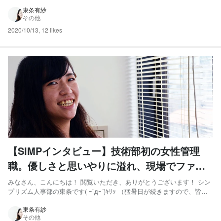
べる事です、おいしい） 今回は技術部 サブリーダー 徳田恵太さんの紹
介です！！ 誰に対しても物腰柔らかく、とても丁寧できめ細かな作業
東条有紗
その他
をする徳田さん！面倒見の良さも定評があり、...
2020/10/13
,
12 likes
【SIMPインタビュー】技術部初の女性管理
職。優しさと思いやりに溢れ、現場でファン
を作り続ける彼女の素顔に迫る。
みなさん、こんにちは！ 閲覧いただき、ありがとうございます！ シン
プリズム人事部の東条です( ｰ`дｰ´)ｷﾘｯ （猛暑日が続きますので、皆さ
ま水分補給をこまめに、熱中症にお気をつけください・・・！） 今回
はシンプリズム技術部 サブマネージャー 上田 菜月さんの紹介で
東条有紗
その他
す！！ 技術部初の女性管理職。 優しく、思いや...