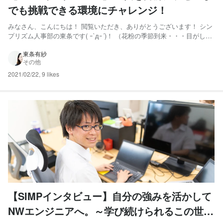
でも挑戦できる環境にチャレンジ！
みなさん、こんにちは！ 閲覧いただき、ありがとうございます！ シン
プリズム人事部の東条です( ｰ`дｰ´)！ （花粉の季節到来・・・目がしぱ
しぱします。かゆい。） 今回は技術部 サブリーダー 北澤雄大さんの紹
介です！！ Wantedlyのストーリー写真の表紙を何度か飾っていただい
東条有紗
その他
ている、北澤さん。 いつも周りの変...
2021/02/22
,
9 likes
【SIMPインタビュー】自分の強みを活かして
NWエンジニアへ。～学び続けられるこの世界