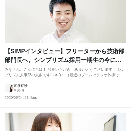
【SIMPインタビュー】フリーターから技術部
部門長へ。シンプリズム採用一期生の今に迫
る・・・！
みなさん、こんにちは！ 閲覧いただき、ありがとうございます！ シン
プリズム人事部の東条です( -`д-´)！ （最近のブームはラジオ体操で
す） 今回はシンプリズム技術部 部門長【技術部の柱】 松井 裕輝さん
の紹介です！！ 実は、シンプリズムが初めて採用を開始した際に、一
東条有紗
その他
番最初入社したのが松井さんなのです！ シン...
2020/06/24
,
21 likes