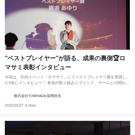
"ベストプレイヤー"が語る、成果の裏側🏆ロ
マサミ表彰インタビュー
今回は、社内イベント「ロマサミ」にてベストプレイヤー賞を受賞し
た3名にインタビュー！ 各自の取り組みとマインド、チームとの関わり
方、これから挑戦したいことなど、じっくり語ってもらいました。 最
優秀賞は、横道さん🎉 🙋‍♀️ 異なる強みが交差する、3人のベストプレイ
株式会社TORIHADA 採用担当
ヤー ──普段の業務と、今回の表彰の背景を教え...
2025/05/27
,
6 likes