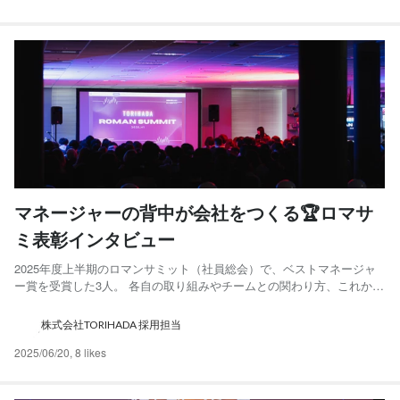
マネージャーの背中が会社をつくる🏆ロマサ
ミ表彰インタビュー
2025年度上半期のロマンサミット（社員総会）で、ベストマネージャ
ー賞を受賞した3人。 各自の取り組みやチームとの関わり方、これから
挑戦したいことなど、じっくり語ってもらいました。 🛠 チームの要を
担う3人のマネージャー ──普段の業務について教えてください。 田
株式会社TORIHADA 採用担当
中： クライアント広告のプロモーション提案部門でマ...
2025/06/20
,
8 likes