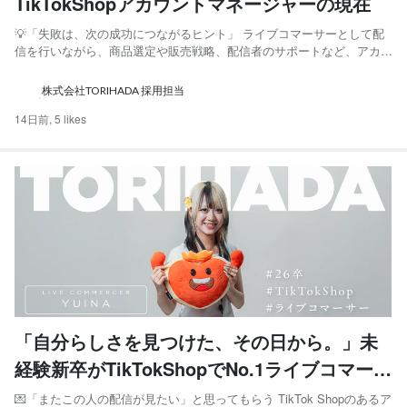
TikTokShopアカウントマネージャーの現在
💡「失敗は、次の成功につながるヒント」 ライブコマーサーとして配
信を行いながら、商品選定や販売戦略、配信者のサポートなど、アカウ
ント全体の運営にも携わるあかりさん。 彼女が大切にしているのは、
正解を待つのではなく、まず挑戦してみること。 失敗を次の成功につ
株式会社TORIHADA 採用担当
なげながら、仕事の幅を広げてきた道のりを伺いました。 あか...
14日前,
5 likes
「自分らしさを見つけた、その日から。」未
経験新卒がTikTokShopでNo.1ライブコマーサ
ーになるまで。
💌「またこの人の配信が見たい」と思ってもらう TikTok Shopのあるア