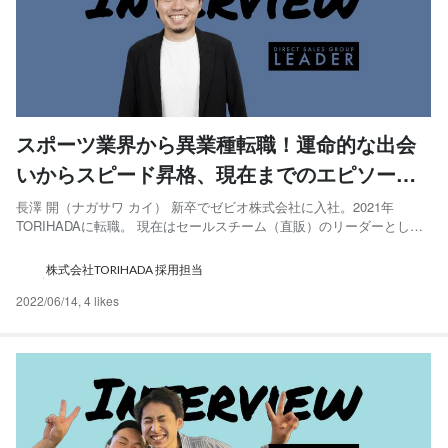
スポーツ業界から異業種転職！運命的な出会
いからスピード昇格、現在までのエピソー
ド。（社員インタビュー）
長澤 開（ナガサワ カイ） 新卒でゼビオ株式会社に入社。2021年
TORIHADAに転職。 現在はセールスチーム（直販）のリーダーとして
活躍中。 趣味はスポーツ、スポーツ観戦、お酒！ ー長澤さんが新卒で
入社した会社、前職のご経験を教えてください！ 2016年に新卒でゼビ
株式会社TORIHADA 採用担当
オ株式会社に入社しました。 学生時代に水...
2022/06/14
,
4 likes