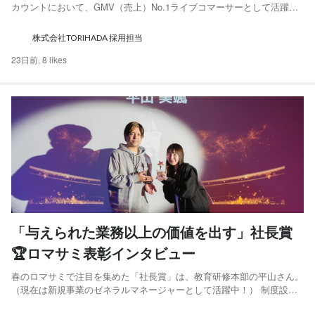
カウントにおいて、GMV（売上）No.1ライブコマーサーとして活躍す
る、新卒のゆいなさん。 彼女が大切にしているのは、「またこの人の
配信が見たい」と思ってもらうこと。自分らしい働き方を見つけるま
株式会社TORIHADA 採用担当
での道のりを伺いました。 ゆいな： 2026...
23日前,
8 likes
「与えられた業務以上の価値を出す」社長賞
🏆ロマサミ表彰インタビュー
春のロマサミで注目を集めた「社長賞」は、教育研修本部の平山さん。
（現在は新規事業のゼネラルマネージャーとして活躍中！） 制度設計
からカルチャーづくり、研修制度や女性活躍推進など、多岐にわたるプ