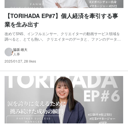
【TORIHADA EP#7】個人経済を牽引する事
業を生み出す
改めてSNS、インフルエンサー、クリエイターの動画サービス領域を
調べると、とても熱い。 クリエイターのデータと、ファンのデータ
と、さまざまなデータが溢れているのでたくさんの可能性があるなと。
あまり言ったことはないのですが、実は、漫画家を目指していた時期も
脇坂 雄大
人事
あったので、一億総クリエイター時代への共感もあり、この領域...
2025/01/27
,
28 likes