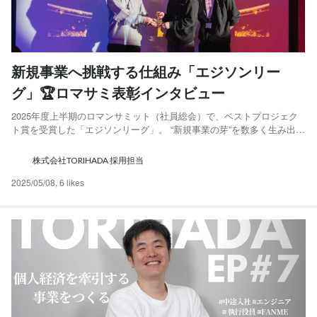
新規事業へ挑戦する仕組み「エジソンリー
グ」🏆ロマサミ表彰インタビュー
2025年度上半期のロマンサミット（社員総会）で、ベストプロジェク
ト賞を受賞した「エジソンリーグ」。 “新規事業の芽”を数多く生み出
し、今のTORIHADAの可能性を大きく広げたこのプロジェクト。今回
はそこに携わってきたおふたりにお話を伺いました。 👥 事業を“かた
株式会社TORIHADA 採用担当
ち”にするプロジェクト 🌱 未来につながる投資 ...
2025/05/08
,
6 likes