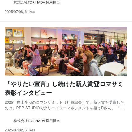
ロジェクトの裏には、一貫した「主語TORIHADA」の視点がありまし
株式会社TORIHADA 採用担当
た。 🌱 与えられた業務以上の価値を出す 🔥 経営視点...
2025/07/08
,
6 likes
「やりたい宣言」し続けた新人賞🏆ロマサミ
表彰インタビュー
2025年度上半期のロマンサミット（社員総会）で、新人賞を受賞した
のは、PPP STUDIOでクリエイターマネジメントを担うRさん。 「ク
リエイターファースト」を掲げ、一人ひとりと真正面から向き合う姿
勢が、この1年で高く評価されました。新人賞の喜びから日々の葛藤、
株式会社TORIHADA 採用担当
そして未来へのビジョンまで、その本音に迫ります。 ...
2025/07/02
,
6 likes