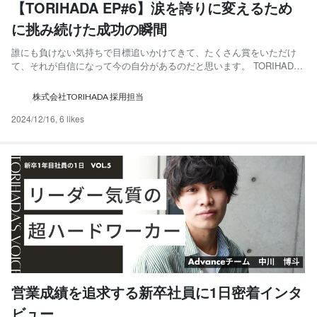
【TORIHADA EP#6】涙を誇りに変えるため
に挑み続けた成功の瞬間
誰にも負けない気持ちで目標追いかけてきて、たくさん賞をいただけ
て、それが自信になって今の自分があるのだと思います。 TORIHADA
社員にまつわるエピソードを紹介する企画"TORIHADA EP" 今回は
Partner SuccessManager鈴江のエピソードをお届けします。 とにか
株式会社TORIHADA 採用担当
く”負けず嫌い”が今の私...
2024/12/16
,
6 likes
営業成績を追求する新卒社員に1日密着インタ
ビュー