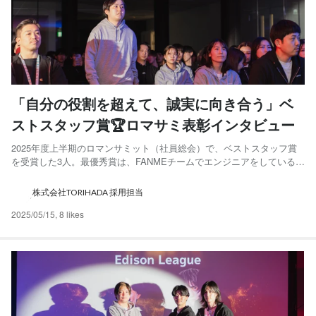
「自分の役割を超えて、誠実に向き合う」ベ
ストスタッフ賞🏆ロマサミ表彰インタビュー
2025年度上半期のロマンサミット（社員総会）で、ベストスタッフ賞
を受賞した3人。最優秀賞は、FANMEチームでエンジニアをしている三
井さんでした🎉 着実に、誠実に、それぞれの場所で「誰かのために動
く」姿勢、そんな受賞の舞台裏について語ってもらいました。 🛠「役
株式会社TORIHADA 採用担当
割」を超えて動く──想いと行動でつなぐ仕事 ──普段...
2025/05/15
,
8 likes