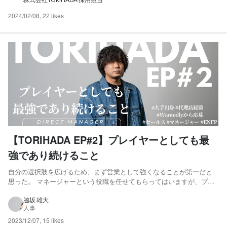
ContentsDivision...
2024/02/08
,
22 likes
【TORIHADA EP#2】プレイヤーとしても最
強であり続けること
自分の選択肢を広げるため、まず営業として強くなることが第一だと
思った。 マネージャーという役職を任せてもらってはいますが、プレ
イヤーとしても最強であり続けることが、僕の理想とするマネージャ
ー像でもあるので。 現状でもメンバーそれぞれ凄まじい角度で成長を
脇坂 雄大
人事
していますが、どれだけ成長しても、それを上回る成長をしていたい...
2023/12/07
,
15 likes