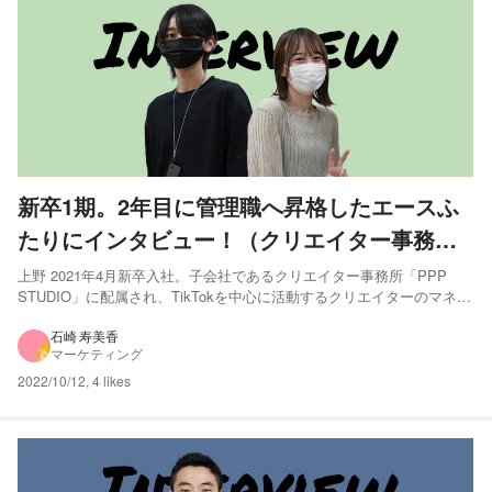
新卒1期。2年目に管理職へ昇格したエースふ
たりにインタビュー！（クリエイター事務所
配属）
上野 2021年4月新卒入社。子会社であるクリエイター事務所「PPP
STUDIO」に配属され、TikTokを中心に活動するクリエイターのマネー
ジメントを行う。その後、TikTokのみならずLINE VOOMやPinterestの
アカウント運用にも携わるコンテンツチームでリーダーを務め、2022
石崎 寿美香
マーケティング
年10月よりクリエ...
2022/10/12
,
4 likes