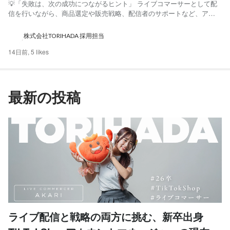
💡「失敗は、次の成功につながるヒント」 ライブコマーサーとして配
信を行いながら、商品選定や販売戦略、配信者のサポートなど、アカ
ウント全体の運営にも携わるあかりさん。 彼女が大切にしているの
は、正解を待つのではなく、まず挑戦してみること。 失敗を次の成功
株式会社TORIHADA 採用担当
につなげながら、仕事の幅を広げてきた道のりを伺いました。 あか...
14日前,
5 likes
最新の投稿
ライブ配信と戦略の両方に挑む、新卒出身