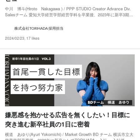
中川 博斗(Hiroto Nakagawa ) / PPP STUDIO Creator Advance Div.
Salesチーム 愛知大学経営学部経営学科を卒業後、2023年に新卒3期生
としてTORIHADAへ入社。 入社当初はTORIHADAにて代理店営業を担
当。その後、2023年12月度よりPPP STU...
株式会社TORIHADA 採用担当
2024/02/23
,
17 likes
嫌悪感を抱かせる広告を無くしたい！目標に
突き進む新卒社員の1日に密着
横道 あゆり(Ayuri Yokomichi) / Market Growth BD チーム 横浜市立大