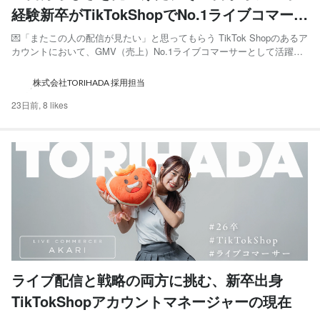
経験新卒がTikTokShopでNo.1ライブコマーサ
ーになるまで。
💌「またこの人の配信が見たい」と思ってもらう TikTok Shopのあるア
カウントにおいて、GMV（売上）No.1ライブコマーサーとして活躍す
る、新卒のゆいなさん。 彼女が大切にしているのは、「またこの人の
配信が見たい」と思ってもらうこと。自分らしい働き方を見つけるまで
株式会社TORIHADA 採用担当
の道のりを伺いました。 ゆいな： 2026...
23日前,
8 likes
ライブ配信と戦略の両方に挑む、新卒出身
TikTokShopアカウントマネージャーの現在