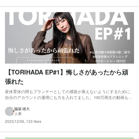
【TORIHADA EP#1】悔しさがあったから頑
張れた
産休育休の間もプランナーとしての感覚が衰えないようにするために、
自分のアカウントの運用にも力を入れてました。100万再生の動画も何
本か出せていて、仕事の感覚をそこまで失うことなく復帰できました。
でも、育休前に仕事を教えてた子が昇格していて、その子から仕事を教
脇坂 雄大
人事
わる立場としての再スタートで。 正直、めちゃくちゃ...
2023/12/06
,
133 likes