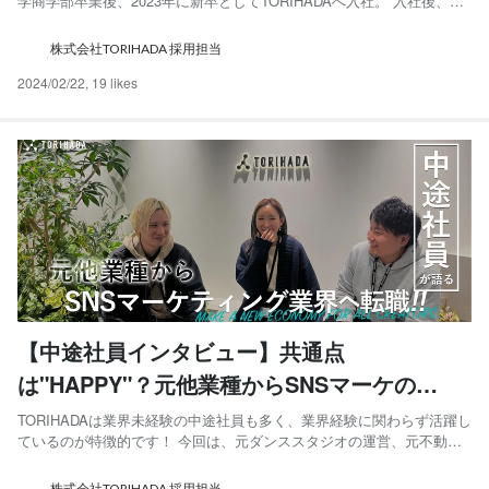
学商学部卒業後、2023年に新卒としてTORIHADAへ入社。 入社後、
Market Growthチームで広告専用の素材作成・動画納品の案件対応・営
業に携わる。 Q. 高校から学生時代、TORIHADAに入社...
株式会社TORIHADA 採用担当
2024/02/22
,
19 likes
【中途社員インタビュー】共通点
は"HAPPY"？元他業種からSNSマーケの
TORIHADAに転職を決めたきっかけ、共通点
TORIHADAは業界未経験の中途社員も多く、業界経験に関わらず活躍し
ているのが特徴的です！ 今回は、元ダンススタジオの運営、元不動産
とは？
営業、元家庭教師営業の中途社員をお呼びして、座談会形式でお話しを
伺いました！！ 参加者プロフィール 中村 都 現在：PPP STUDIO
株式会社TORIHADA 採用担当