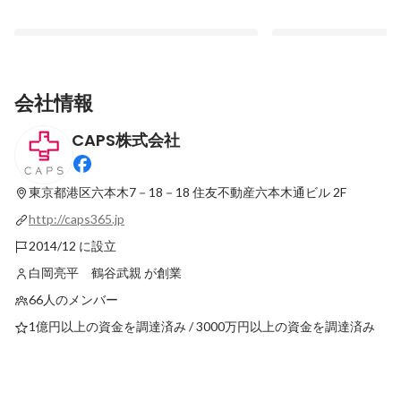
会社情報
CAPS株式会社
【26卒】新卒のみなさまへ代表からのメッ
CAPS株式会社が健康
セージ
定」を獲得しました。
東京都港区六本木7－18－18
住友不動産六本木通ビル 2F
最新順で表示
最新順で表示
http://caps365.jp
2014/12 に設立
白岡亮平 鶴谷武親 が創業
66人のメンバー
1億円以上の資金を調達済み / 3000万円以上の資金を調達済み