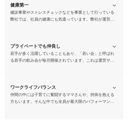
健康第一
既に８拠点にて展開をしています。また、弊社ではキャッ
プスクリニックで使用するカルテや問診票などをITを駆使
健診事業やストレスチェックなどを事業として行っている
して自社開発しています。
弊社では、社員の健康にも気遣っています。弊社が運営を
行っている六本木のプライベートジムは、全スタッフが社
割の対象になっており、多くのスタッフが通っています。
そのため、弊社には食生活や体型維持に奮闘している社員
プライベートでも仲良し
が数多く在籍しています。(笑)
若手が多く活躍していることもあり、「若い会」と呼ばれ
る若手の飲み会が毎月開催されています。これは運営サポ
ートを行っているクリニック8拠点のスタッフも一挙に集ま
る機会で、毎回仕事やプライベートについて語りながら食
事を楽しんでいます。仕事でもプライベートでもコミュニ
ワークライフバランス
ケーションを大切にしています。
仲間の中には子育てに奮闘するママさんや、持病を抱える
方もいます。そんな中でも全員が最大限のパフォーマンス
を出せるよう、個人個人に合った柔軟な働き方をサポート
しています。ベンチャーにしてはやや珍しいかもしれませ
んが、毎日遅くまで仕事をしている人はほとんどいませ