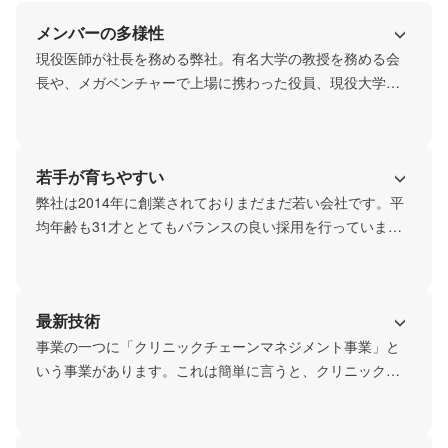
メンバーの多様性
現役医師が社長を務める弊社。有名大学の教授を務める会
長や、メガベンチャーで上場に携わった役員、現役大学院
生の社員など、個性豊かな仲間が揃っています。

全員が自分らしく働ける環境作りをしています。何故なら
私たちは仲間を企業にとっての大切な資産として捉えてい
若手が育ちやすい
るから。また、研修制度や教育体制が充実しているからこ
そ全員が優秀なメンバーへと育っています。
弊社は2014年に創業されておりまだまだ若い会社です。平
均年齢も31才ととてもバランスの良い採用を行っていま
す。弊社では会社の文化や職種がまだまだ完璧には確立さ
れておらず、年齢にかかわらず裁量の大きい仕事を持って
いるメンバーばかり。経営陣とも距離が近いため、継続的
最新技術
なフィードバックを受けながら仕事を進めることができま
す。
事業の一つに「クリニックチェーンマネジメント事業」と
いう事業があります。これは簡単に言うと、クリニックを
チェーン店化していくマネジメントを行なう事業です。ま
だ日本では馴染みが薄いクリニックチェーンですが、弊社
がマネジメントを行っている「キャップスクリニック」は