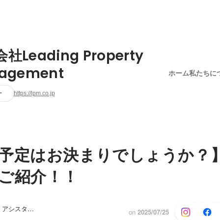
社Leading Property
agement
ホーム
私たちに
ー
https://lpm.co.jp
予定はお決まりでしょうか？
ご紹介！！
バックオフィス アシスタント
on
2025/07/25