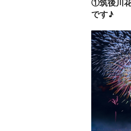
①筑後川花
です♪