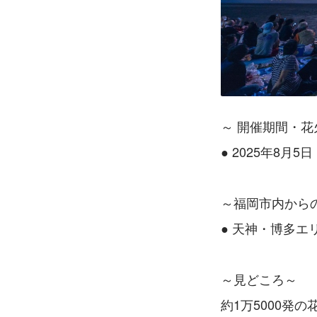
～ 開催期間・
● 2025年8月5
～福岡市内から
● 天神・博多エ
～見どころ～
約1万5000