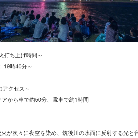
花火打ち上げ時間～
日：19時40分～
のアクセス～
リアから車で約50分、電車で約1時間　
発の花火が次々に夜空を染め、筑後川の水面に反射する光と