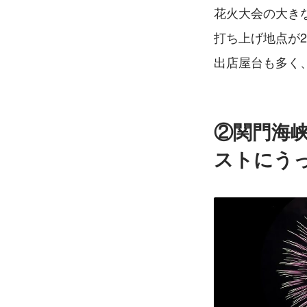
花火大会の大き
打ち上げ地点が
出店屋台も多く
②関門海
ストにう