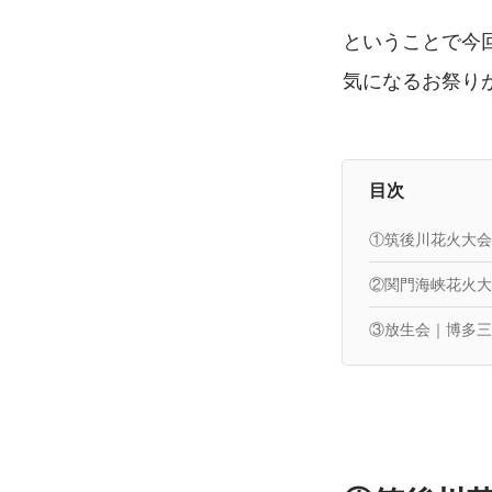
ということで今
気になるお祭り
目次
①筑後川花火大会
②関門海峡花火大
③放生会｜博多三