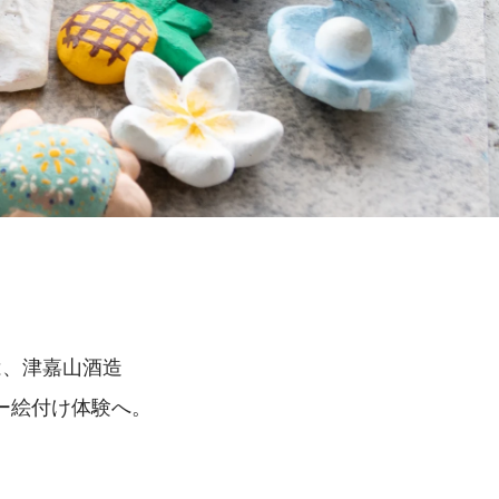
は、津嘉山酒造
ー絵付け体験へ。