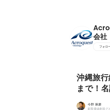
Acr
会社
フォロ
沖縄旅行
まで！名
今野 琢磨