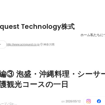
oquest Technology株式
ホーム
私たちに
ー
http://www.acroquest.co.jp
神奈川県
編③ 泡盛・沖縄料理・シーサ
護観光コースの一日
on
2026/05/12
顧客価値創造グループ／Co-Process Builder