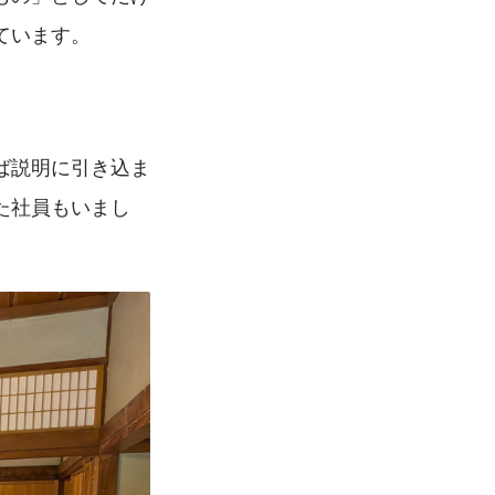
ています。
ば説明に引き込ま
た社員もいまし