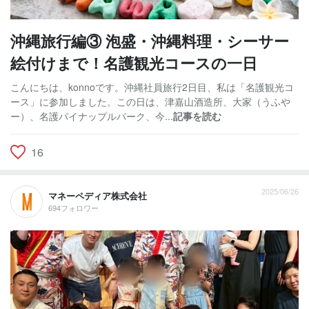
沖縄旅行編③ 泡盛・沖縄料理・シーサー
絵付けまで！名護観光コースの一日
こんにちは、konnoです。沖縄社員旅行2日目、私は「名護観光コ
ース」に参加しました。この日は、津嘉山酒造所、大家（うふや
ー）、名護パイナップルパーク、今...
記事を読む
16
2025/06/26
マネーペディア株式会社
694フォロワー