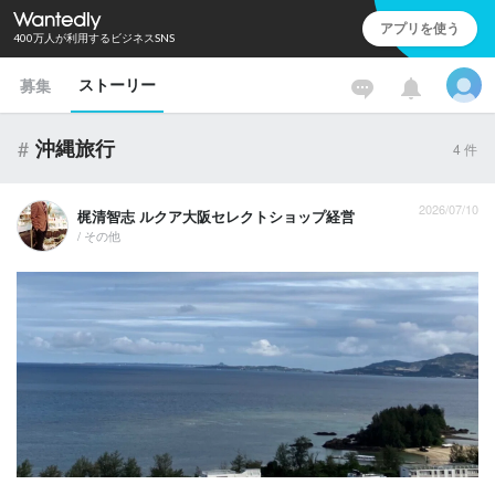
アプリを使う
400万人が利用するビジネスSNS
ストーリー
募集
#
沖縄旅行
4
件
2026/07/10
梶清智志 ルクア大阪セレクトショップ経営
/ その他