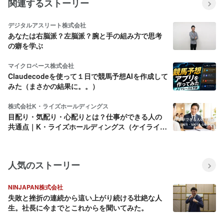
関連するストーリー
デジタルアスリート株式会社
あなたは右脳派？左脳派？腕と手の組み方で思考
の癖を学ぶ
マイクロベース株式会社
Claudecodeを使って１日で競馬予想AIを作成して
みた（まさかの結果に。。）
株式会社K・ライズホールディングス
目配り・気配り・心配りとは？仕事ができる人の
共通点｜K・ライズホールディングス（ケイライ
ズ)
人気のストーリー
NINJAPAN株式会社
失敗と挫折の連続から這い上がり続ける壮絶な人
生。社長に今までとこれからを聞いてみた。