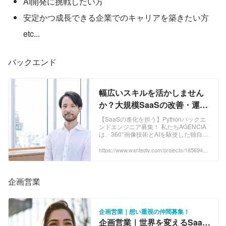
AI開発に挑戦したい方
安定かつ成長できる企業でのキャリアを築きたい方　
etc...
バックエンド
幅広いスキルを活かしません
か？大規模SaaSの改善・運用
をお任せします🌟 - 株式会社
【SaaSの進化を担う】Pythonバックエ
ンドエンジニア募集！ 私たちAGENCIA
AGENCIAのWebエンジニアの
は、360°画像技術とAIを駆使した独自の
採用 - Wantedly
SaaSプ...
https://www.wantedly.com/projects/1856949?
post_id=974162&post_location=in_content
企画営業
企画営業｜想い重視の仲間募集！
企画営業｜世界を変えるSaaS