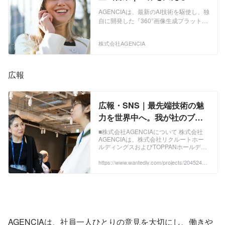
プロダクトを、開発メンバー
AGENCIAは、最新のAI技術を駆使し、独
と一緒に実現。
自に開発した『360°画像生成プラットフ
ォーム × AI』を提供する技術のパイオニ
アです。我々の使命は、自動車業界、不
株式会社AGENCIA
動産業界、EC業界など、多岐にわたるビ
ジネス課題を解決し、業務効率を高め、
新たなビジネスチャンスを創出すること
広報
にあります。 今後も360°画像技術の可能
性を追求し、世界中のさまざまな業界や
分野に展開していきます。 ■ 弊社サービ
スは、以下の二つの柱に基づいていま
広報・SNS｜最先端技術の魅
す： ・SaaSおよびPaaS型の360°画像生
力を世界中へ。我が社のブラ
成サービス ・AI技術を用いた360°画像解
ンド形成を任せます - 株式会社
析サービス ■ 提供するサービス：
■株式会社AGENCIAについて 株式会社
「360°Homes®」：住宅市場向けの360°
AGENCIAは、株式会社リクルートホー
AGENCIAの広報の採用 -
ルディングスおよびTOPPANホールディ
画像サービス 「360°Car®」：自動車市
Wantedly
ングス株式会社と...
場向けの360°画像サービス
https://www.wantedly.com/projects/2045245?
「360°Bike®」：二輪車市場向けの360°
post_id=974162&post_location=in_content
画像サービス 「360°Auction®」：オー
クション市場向けの360°画像サービス
AGENCIAの革新的なソリューションを
通じて、業界の枠を超えて新たな価値を
提供し、皆様のビジネス成功を支援しま
す。
AGENCIAは、社員一人ひとりの意見を大切にし、働きや