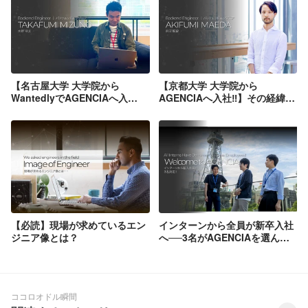
【名古屋大学 大学院から
【京都大学 大学院から
WantedlyでAGENCIAへ入
AGENCIAへ入社‼】その経緯と
社‼】その経緯とは？
は？
【必読】現場が求めているエン
インターンから全員が新卒入社
ジニア像とは？
へ──3名がAGENCIAを選んだ
理由
ココロオドル瞬間