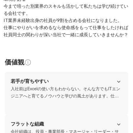
今まで培った別業界のスキルも活かして私たちは学び続けてい
る会社です。

IT業界未経験出身の社員が9割を占める会社になりました。

仕事にやりがいを求めるなら使命感をもって仕事をしたければ

社員同士の関わりが深い当社で一緒に成長していきませんか？
価値観
若手が育ちやすい
入社前はExcelの使い方もわからない。そんな方でもITエン
ジニアへと育てるノウハウと学びの風土があります。仕事
を教えてくれる上司だけではなく周りの先輩みんなが親身
になってスキルアップのアドバイスをしてくれます。また
頼りがいのある上司は30代中心です。
フラットな組織
会社組織は、役員・事業部長・マネージャ・リーダー・サ