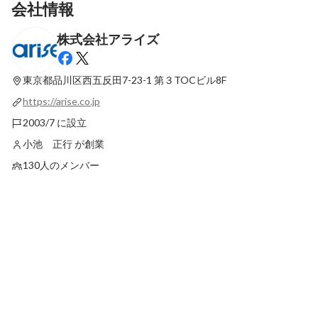
会社情報
株式会社アライズ
ゼロワンPJ(2カ月研修)を通して学べたこ
ゼロワンＰＪ(2カ月研
と No.2
と
東京都品川区西五反田7-23-1
第３TOCビル8F
最新順で表示
最新順で表示
https://arise.co.jp
2003/7 に設立
小池 正行 が創業
130人のメンバー