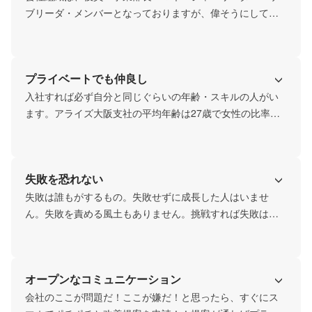
ブリーダ・メンバーとなっておりますが、偉そうにしてい
る役職者は一人もいません。役職は組織に必要な「役割」
だから役職者が偉い人なわけではない・・・もちろん責任
は重い立場にあるのですが社員同志、尊敬しあえる風土が
プライベートでも仲良し
できています。規律ある組織の中にいて、社員みんなが楽
しく成長していける自慢の組織です。
入社すれば必ず自分と同じぐらいの年齢・スキルの人がい
ます。アライズ大阪支社の平均年齢は27歳で女性の比率は4
割近くです。月に1回実施のイベントでは、BBQや花見、ホ
ームパーティーや近隣の観光、いろいろやっています。会
社の経費が出るイベントも多くありますし、有志で集まっ
失敗を恐れない
たり懇親会を行うこともあります。
失敗は誰もがするもの。失敗せずに成長した人はいませ
ん。失敗を責める風土もありません。挑戦すれば失敗は必
ずする。だから改善していくことに重きを置いています。
オープンなコミュニケーション
会社のここが問題だ！ここが嫌だ！と思ったら、すぐにス