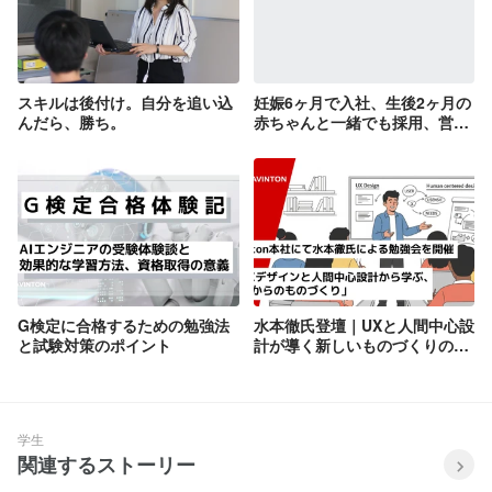
スキルは後付け。自分を追い込
妊娠6ヶ月で入社、生後2ヶ月の
んだら、勝ち。
赤ちゃんと一緒でも採用、営業
管理事務で社会復帰！
G検定に合格するための勉強法
水本徹氏登壇｜UXと人間中心設
と試験対策のポイント
計が導く新しいものづくりのか
たち
学生
関連するストーリー