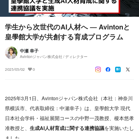
学生から次世代のAI人材へ ― Avintonと
皇學館大学が共創する育成プログラム
中瀬 幸子
Avintonジャパン株式会社 / ディレクター
2025/05/02
0
2025年3月1日、Avintonジャパン株式会社（本社：神奈川
県横浜市、代表取締役：中瀬幸子）は、皇學館大学 現代
日本社会学科・福祉展開コースの中野一茂教授、榎本悠孝
准教授と、
生成AI人材育成に関する連携協議
を実施いたし
ました。