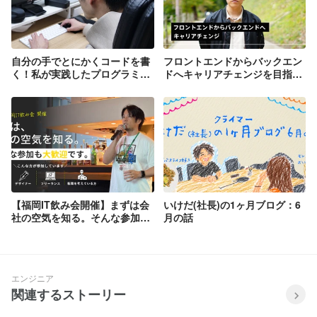
自分の手でとにかくコードを書
フロントエンドからバックエン
く！私が実践したプログラミン
ドへキャリアチェンジを目指し
グ勉強法
た社員の本音インタビュー
【福岡IT飲み会開催】まずは会
いけだ(社長)の1ヶ月ブログ：6
社の空気を知る。そんな参加も
月の話
大歓迎です！！
エンジニア
関連するストーリー