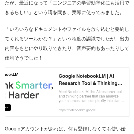
たが、最近になって「エンジニアの学習効率化にも活用で
きるらしい」という噂を聞き、実際に使ってみました。
「いろいろなドキュメントやファイルを放り込むと要約し
てくれるツールかな？」という程度の認識でしたが、出力
内容をもとにやり取りできたり、音声要約もあったりして
便利そうでした！
Google NotebookLM | AI
Research Tool & Thinking
Partner
Meet NotebookLM, the AI research tool
and thinking partner that can analyze
your sources, turn complexity into clarity
and transform your content.
https://notebooklm.google
Googleアカウントがあれば、何も登録しなくても使い始