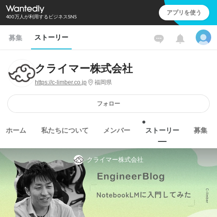
アプリを使う
400万人が利用するビジネスSNS
ストーリー
募集
クライマー株式会社
https://c-limber.co.jp
福岡県
フォロー
ホーム
私たちについて
メンバー
ストーリー
募集
クライマー株式会社