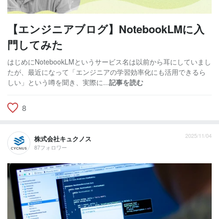
【エンジニアブログ】NotebookLMに入
門してみた
はじめにNotebookLMというサービス名は以前から耳にしていまし
たが、最近になって「エンジニアの学習効率化にも活用できるら
しい」という噂を聞き、実際に...
記事を読む
8
2025/11/04
株式会社キュクノス
87フォロワー