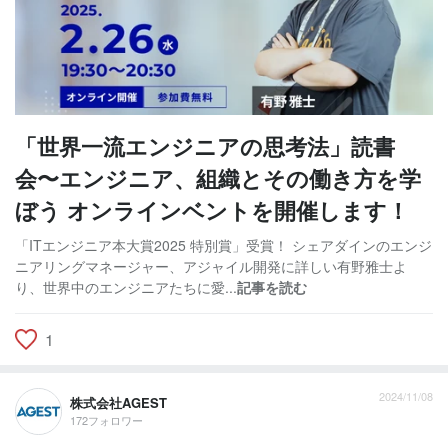
「世界一流エンジニアの思考法」読書
会〜エンジニア、組織とその働き方を学
ぼう オンラインベントを開催します！
「ITエンジニア本大賞2025 特別賞」受賞！ シェアダインのエンジ
ニアリングマネージャー、アジャイル開発に詳しい有野雅士よ
り、世界中のエンジニアたちに愛...
記事を読む
1
2024/11/08
株式会社AGEST
172フォロワー