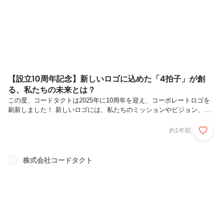
支援したいと考えています。今回の出田の活動は、台湾文化への深い探
求を通して、組織...
【設立10周年記念】新しいロゴに込めた「4拍子」が創
る、私たちの未来とは？
この度、コードタクトは2025年に10周年を迎え、コーポレートロゴを
刷新しました！ 新しいロゴには、私たちのミッションやビジョン、そ
して「学び」への深い思いが込められています。今回はそのデザインの
裏側と、私たちが目指す未来についてご紹介します。新ロゴ「4拍子」
約1年前
に込めたデザインの意図創業時に私たちは「コードタクト（code
Takt）」という社名にcode（プログラミング）でTakt（ユーザーの能力
を最大化）という思いを込めました。Taktはドイツ語で「指揮棒」を意
株式会社コードタクト
味する言葉で旧ロゴでもTの文字を指揮棒に見立てていました。そのた
め、新しいロゴも音楽的なモチーフが良いと考えていました。 【旧...