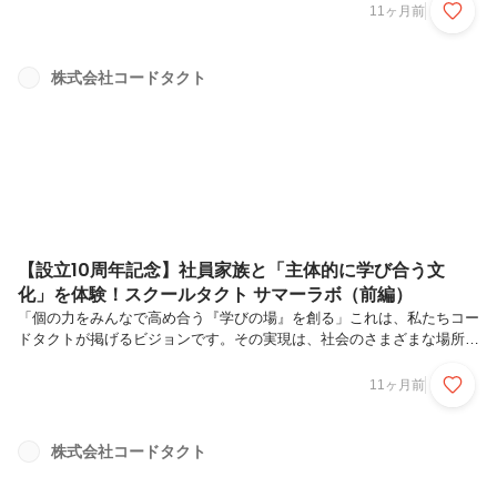
て、子供たちが自由進度学習を体験するもの。日常的にスクールタクト
11ヶ月前
を活用し、自由進度学習を実践しているオルタナティブスクール
「HILLOCK初等部」の小野寺先生のリードのもと、それぞれの「やっ
てみたい！」を起点に、学びを深めていきます。前編では、プログラム
株式会社コードタクト
の開催背景や、子供たちの関係づくりの第一歩となった懇親会の様子を
お届けしました。後編では、いよいよ自由進度学習の取り組みと、そこ
から見えてきた子供たち...
【設立10周年記念】社員家族と「主体的に学び合う文
化」を体験！スクールタクト サマーラボ（前編）
「個の力をみんなで高め合う『学びの場』を創る」これは、私たちコー
ドタクトが掲げるビジョンです。その実現は、社会のさまざまな場所
に、誰もが主体的に学び合える場を広げていくことが必要不可欠です。
そして、それには社員だけでなく、その家族の理解や共感も大切だと考
11ヶ月前
えています。コードタクト設立10周年を迎えた今、社内を見渡すと、
多くの社員が子育て世代となっていました。「自分たちが日々つくって
いるプロダクトや『学びの場』を、自分たちの子供にも体験してほし
株式会社コードタクト
い」「保護者である社員自身にも、部署にかかわらず教育の最新トレン
ドを肌で感じてほしい」そのような想いから、社員とその子供たちを対