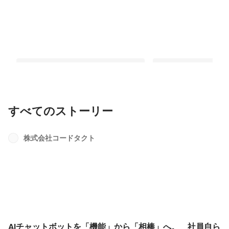
すべてのストーリー
AIチャットボットを「機能」から「相
【設立10周年記念】社
棒」へ。 社員自らデザインしたICT支
的に学び合う文化」を
株式会社コードタクト
援犬「たくわん」と、私たちのプロダ
タクト サマーラボ（後
最新順で表示
最新順で表示
クト愛。
AIチャットボットを「機能」から「相棒」へ。 社員自ら