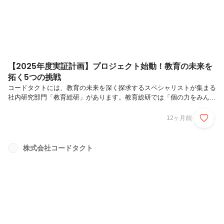
象に、スクールタクトを...
【2025年度実証計画】プロジェクト始動！教育の未来を
拓く5つの挑戦
コードタクトには、教育の未来を深く探求するスペシャリストが集まる
社内研究部門「教育総研」があります。教育総研では「個の力をみんな
で高め合う学びの場」の実現を目指し、データやAIといった最先端の技
術を活用した研究を日々行っています。2024年度は、より良い教育の
12ヶ月前
実現に向け、6つの実証プロジェクトを実施しました。この6つのプロ
ジェクトの成果を踏まえ、2025年度は新たに5つの実証プロジェクトが
始動。AIなどテクノロジーの力を活用し、児童生徒一人ひとりの可能性
株式会社コードタクト
を引き出す学びの未来を、5つの学校とともに創造していきます。今回
は、その一部をご紹介します。5つの研究テーマの紹介本内容は当社プ
レスリリ...