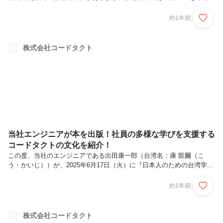
で高め合う学びの場」の実現を目指し、データやAIといった最先端の技
術を活用した研究を日々行っています。2024年度は、より良い教育の
約1年前
実現に向け、特にデータとAIに着目した6つの実証プロジェクトを実施
しました。約1年間の研究を通じて、教室にどのような変化が生まれ、
子供たちの学びがどう深まったのか、その一部をご紹介します。研究ハ
株式会社コードタクト
イライト：生成AIが児童の多角的思考を促進数あるプロジェクトの中で
も注目すべきは、「AIと一緒に学ぶプロジェクト」です。このプロジェ
クトでは...
当社エンジニアが本を出版！社員の多様な学びを支援する
コードタクトの文化を紹介！
この度、当社のエンジニアである出田康一郎（台湾名：康 凱爾（こ
う・かいじ））が、2025年6月17日（火）に『日本人のための台湾学入
門』を出版しました。今回は、出田の活動とコードタクトの文化・制度
について簡単にご紹介します。1、ミッション・ビジョンの体現私たち
約1年前
のミッションは、『「学び」を革新し、誰もが自由に生きる世界を創
る』こと。これは、学校での勉強だけではなく、個人の「もっと知りた
い」「なぜだろう？」といった感情にもとづく、主体的な探究も含まれ
株式会社コードタクト
ています。会社としても、このミッションに連動するメンバーの活動を