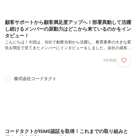
顧客サポートから顧客満足度アップへ！部署異動して活躍
し続けるメンバーの原動力はどこから来ているのかをイン
タビュー！
こんにちは！今回は、当社で創業当初から活躍し、教育業界の大きな変
化を間近で見てきたメンバーにインタビューをしました。会社の成長に
あわせて自身も幅広く業務に関わり、広報、サービスサポートを経て、
現在はカスタマーサクセス業務を中心に活躍しています。様々な変化を
4年弱前
見てきたメンバーのこれまでの経験や今後の思いをインタビュー形式で
お伝えします。早速なのですが、入社までの流れがベンチャー感満載だ
ったと聞いていますが、どのような経緯だったんですか？はい、現在の
株式会社コードタクト
選考とは異なりますね（笑）。元々は私が入社する前に、夫が業務委託
としてコードタクトで働いていました。あるとき社員・業務委託問わず
コードタクトのメン...
コードタクトがISMS認証を取得！これまでの取り組みと