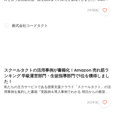
度には、小規模学級での生成AIを活用した授業設計や、コンセプトマッ
プを使った実践・評価などを行い、研究成果の一部を、学会や論文での
2年弱前
発表を通じ広く公開しています。今回発表した実証計画・プロジェクト
も、これまでの研究をより発展させるためのものです。是非ご注目くだ
さい。＞＞詳しい取り組みはnoteで紹介をしています。教育総研は代表
株式会社コードタクト
の後藤直下の組織で、教育工学や教育心理学に精通したメンバーが所属
しており、当社のビジョンである「個の力をみんなで高め合う学びの
場」の創り出...
スクールタクトの活用事例が書籍化！Amazon 売れ筋ラ
ンキング 学級運営部門・⽣徒指導部⾨で1位を獲得しまし
た！
私たちの主力サービスである授業⽀援クラウド「スクールタクト」の活
⽤事例を集約した書籍『実践例＆導⼊事例でわかる 明⽇からの教室の
つくりかた スクールタクトで始めるICT活⽤』（インプレス）が、
Amazon 売れ筋ランキングで1位を獲得しました！（※Amazon 売れ筋
約3年前
ランキング 本：学級運営部門・生徒指導部門（2023年7月4日調
べ））社内は、ご興味をお持ちいただいた読者の皆さまと、制作を推進