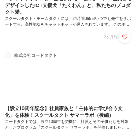
デザインしたICT支援犬「たくわん」と、私たちのプロダ
クト愛。
スクールタクト・チームタクトには、24時間365日いつでも先生をサポ
ートする、高性能なAIチャットボットが導入されています。 このボッ
トは操作方法の案内はもちろん、ヘルプページや活用ライブラリから最
適な事例も紹介できる、先生方の「右腕」となれるポテンシャルを秘め
2ヶ月前
ています。「この機能を、もっと身近に、もっと気軽に先生方に使って
いただくためにはどうすればいいか？」単なる便利なシステムで終わら
せるのではなく、先生が困ったときに真っ先に顔が浮かぶような「相
株式会社コードタクト
棒」にしたい。そんな想いから、私たちはこのAIチャットボットに新し
い命を吹き込み、キャラクター化することにしました。■ ICT支援ワン
（犬）と...
【設立10周年記念】社員家族と「主体的に学び合う文
化」を体験！スクールタクト サマーラボ（後編）
コードタクトでは、設立10周年を契機に、社員とその子供たちを対象
としたプログラム「スクールタクト サマーラボ」を開催しました。こ
のプログラムは、私たちが開発・提供する「スクールタクト」を使っ