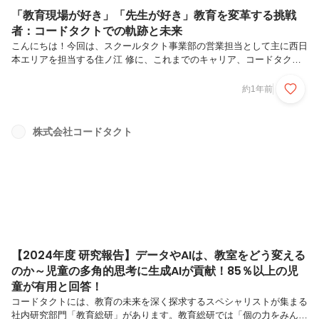
「教育現場が好き」「先生が好き」教育を変革する挑戦
者：コードタクトでの軌跡と未来
こんにちは！今回は、スクールタクト事業部の営業担当として主に西日
本エリアを担当する住ノ江 修に、これまでのキャリア、コードタクト
での仕事内容、そして未来への展望について聞きました。多様な経験と
教育への情熱が、どのように現在の仕事に繋がっているのか、その深掘
約1年前
りした内容をインタビュー形式でお伝えします。サービスの可能性を感
じて、コードタクトへ入社「これまでのキャリアについて教えてくださ
い。」新卒で大手通信会社に入社し、お客様センターをはじめ、代理店
株式会社コードタクト
営業、物流、営業企画と幅広く経験を積みました。その後、システム会
社の代理店営業や物流業界での勤務を経て、関西の大手学習塾に入社。
企画リーダーとして...
【2024年度 研究報告】データやAIは、教室をどう変える
のか～児童の多角的思考に生成AIが貢献！85％以上の児
童が有用と回答！
コードタクトには、教育の未来を深く探求するスペシャリストが集まる
社内研究部門「教育総研」があります。教育総研では「個の力をみんな