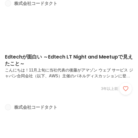
した編集部、事例提供や取材にご協力いただいた関係者の皆さまへの感
株式会社コードタクト
謝の気持ちで満ちています！今回の1位獲得を記念し、スクールタクト
公式noteにて、本書の著者であるインプレス教育ICT書籍編集チーム
へ...
Edtechが面白い ～Edtech LT Night and Meetupで見え
たこと～
こんにちは！11月上旬に当社代表の後藤がアマゾン ウェブ サービス ジ
ャパン合同会社（以下、AWS）主催のパネルディスカッションに登壇
しました。登壇した複数のEdtech企業の代表者と共に業界の特性や苦
労・課題、やりがいについて語りました。コードタクトでは創業当初か
3年以上前
らAWSを使用しており、社内での利用も創業8年の期間で大幅に増えて
います。パネルディスカッションでは、業界のこれまでや今後の動向を
とらえた内容となっているため、今回はその模様の一部をご紹介しま
株式会社コードタクト
す。文部科学省が推奨するGIGAスク－ル構想やコロナ禍のパンデミッ
クにより、「Edtech（エドテック）」への注目が高まっており、テク
ノ...