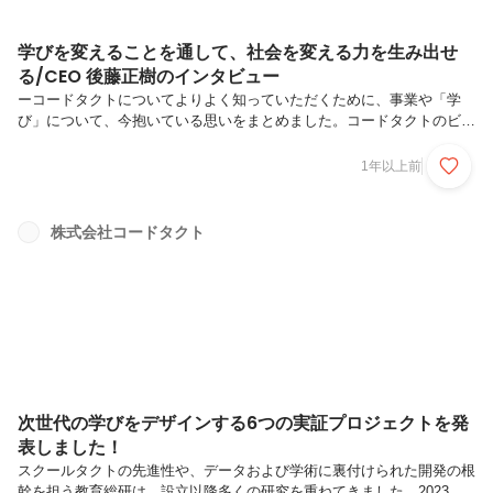
学びを変えることを通して、社会を変える力を生み出せ
る/CEO 後藤正樹のインタビュー
ーコードタクトについてよりよく知っていただくために、事業や「学
び」について、今抱いている思いをまとめました。コードタクトのビジ
ョンでも述べていますが、今まで以上に社会課題が多様化、複雑化して
いる現代では、多面的に見ることや様々な価値観の人たちと交わりなが
1年以上前
ら物事を進めていく力が求められています。そのような環境下で「誰も
が自由に生きる世界を創る」ために、私たちは、みんなで学び合う「協
働学習」をサポートするツールを開発しています。私たちは教育DXに
株式会社コードタクト
おいては、世の業務効率化の流れと「学び」のためのIT活用は明確に分
けて考えるべきだと考えています。たとえばドリルアプリにおけるAIの
活用というと、足...
次世代の学びをデザインする6つの実証プロジェクトを発
表しました！
スクールタクトの先進性や、データおよび学術に裏付けられた開発の根
幹を担う教育総研は、設立以降多くの研究を重ねてきました。2023年