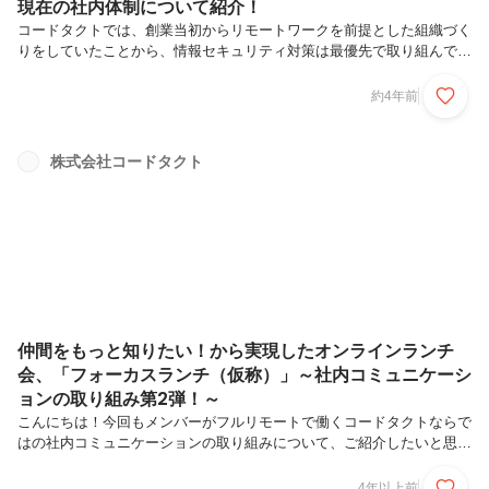
現在の社内体制について紹介！
コードタクトでは、創業当初からリモートワークを前提とした組織づく
りをしていたことから、情報セキュリティ対策は最優先で取り組んでき
ました。リモートであってもオフィス同等の安全なセキュリティ環境で
作業ができるよう仕組みを整えてきたので、セキュリティマネジメント
約4年前
はかなり進んでいると社外からの評価をいただいていました。今回は、
そんなコードタクトでISMS認証を取得するまでの背景と現在の取り組
みについて、ご紹介したいと思います。ISMS取得前の社内環境新しく
株式会社コードタクト
入社した人は、基本リモートワークとなるため、入社初日から一度もオ
フィスへ出社することなくリモートで勤務をスタートすることがほとん
どです。そのた...
仲間をもっと知りたい！から実現したオンラインランチ
会、「フォーカスランチ（仮称）」～社内コミュニケーシ
ョンの取り組み第2弾！～
こんにちは！今回もメンバーがフルリモートで働くコードタクトならで
はの社内コミュニケーションの取り組みについて、ご紹介したいと思い
ます。今回は、毎回1人のメンバーにフォーカスし、好きなことや自身
の体験などを語ってもらうオンラインランチ会についてお伝えします。
4年以上前