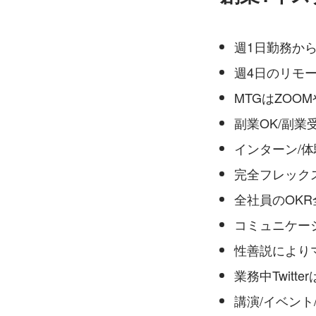
週1日勤務から
週4日のリモ
MTGはZOOMや
副業OK/副業
インターン/体
完全フレック
全社員のOKR
コミュニケーショ
性善説により
業務中Twitt
講演/イベント