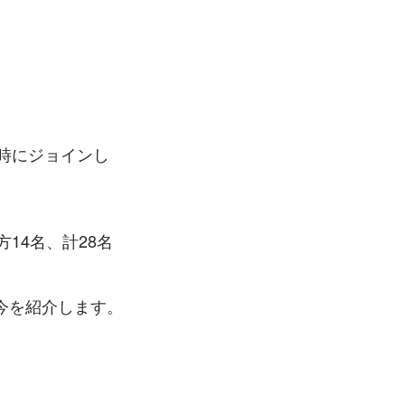
の時にジョインし
14名、計28名
今を紹介します。