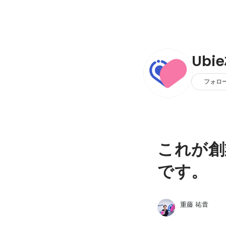
Ubi
フォロ
これが創
です。
重藤 祐貴