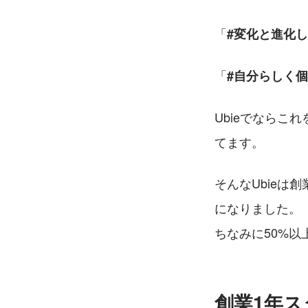
「
#変化と進化
「
#自分らしく
Ubieでならこ
てます。
そんなUbieは
になりました。
ちなみに50%
創業1年ス