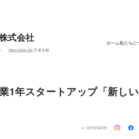
e株式会社
ホーム
私たちに
ー
https://ubie.life
東京都
業1年スタートアップ「新し
on
2018/08/20