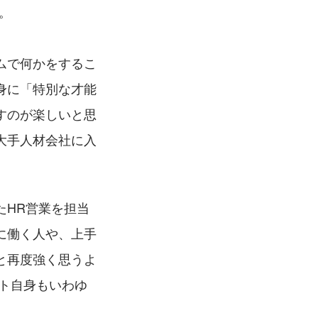
。
ムで何かをするこ
身に「特別な才能
すのが楽しいと思
大手人材会社に入
たHR営業を担当
に働く人や、上手
と再度強く思うよ
ト自身もいわゆ