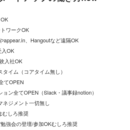
OK
ートワークOK
appear.in、Hangoutなど遠隔OK
受入OK
験入社OK
スタイム（コアタイム無し）
全てOPEN
ン全てOPEN（Slack・議事録notion）
マネジメント一切無し
erはむしろ推奨
/勉強会の登壇/参加OKむしろ推奨