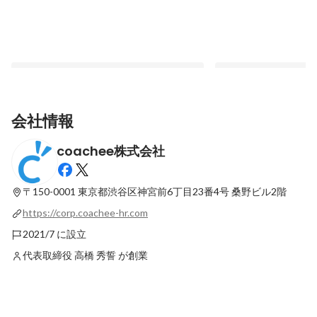
会社情報
coachee株式会社
【coacheeの働き方】ーもっと人は自由に
「全ての個人や企業が
創造的にはたらけるー
世界を目指して」coa
【代表インタビュー】
〒150-0001 東京都渋谷区神宮前6丁目23番4号
桑野ビル2階
最新順で表示
最新順で表示
https://corp.coachee-hr.com
2021/7 に設立
代表取締役 高橋 秀誓 が創業