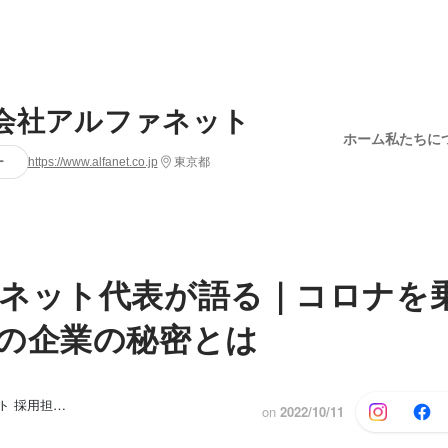
会社アルファネット
ホーム
私たちに
ー
https://www.alfanet.co.jp
東京都
ネット代表が語る｜コロナを
の企業の秘密とは
アルファネット 採用担当, 菅野 慎太郎
on
2022/10/11