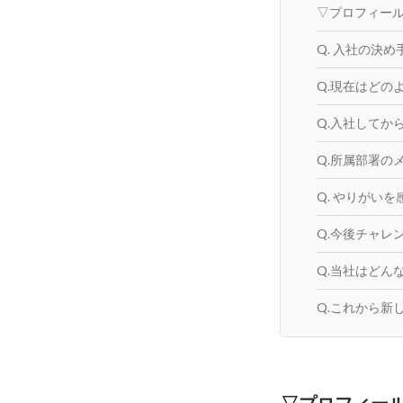
▽プロフィー
Q. 入社の決め手
Q.現在はどの
Q.入社してか
Q.所属部署の
Q. やりがい
Q.今後チャレ
Q.当社はどん
Q.これから新
▽プロフィー