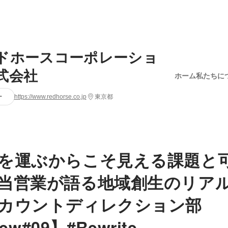
ドホースコーポレーショ
式会社
ホーム
私たちに
ー
https://www.redhorse.co.jp
東京都
を運ぶからこそ見える課題と
当営業が語る地域創生のリアル
カウントディレクション部
iew#09】#Rewrite