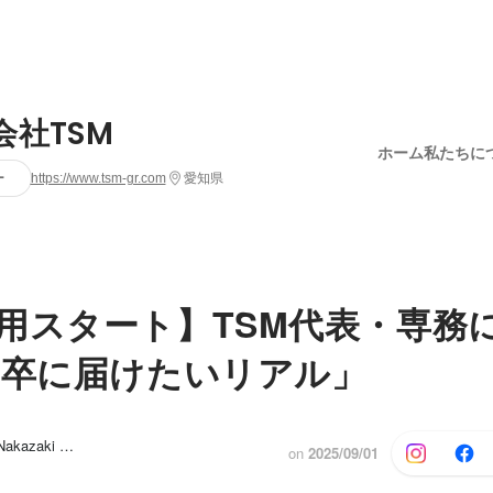
会社TSM
ホーム
私たちに
ー
https://www.tsm-gr.com
愛知県
用スタート】TSM代表・専務
7卒に届けたいリアル」
武藤 じゅん, Nakazaki Mayu
他1人
on
2025/09/01