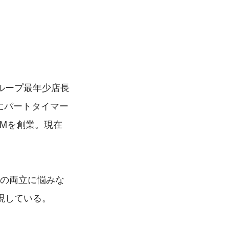
ループ最年少店長
にパートタイマー
SMを創業。現在
事の両立に悩みな
現している。