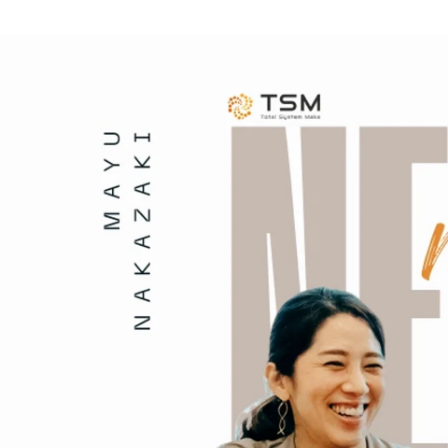
武藤 じゅん
株式会社TSM / 総務人事部