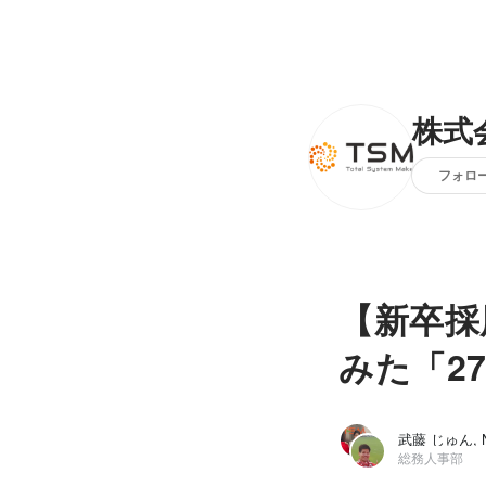
株式
フォロ
【新卒採
みた「2
総務人事部