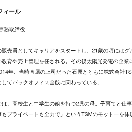
フィール
 専務取締役
の販売員としてキャリアをスタートし、21歳の頃にはグ
の教育や売上管理を任される。その後太陽光発電の企業
014年、当時直属の上司だった石原とともに株式会社T
としてバックオフィス全般に関わっている。
では、高校生と中学生の娘を持つ2児の母。子育てと仕
事もプライベートも全力で」というTSMのモットーを体