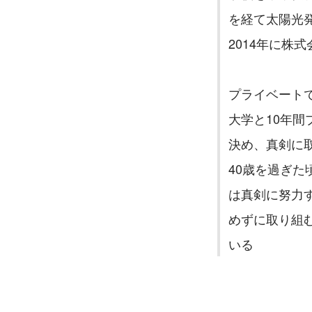
を経て太陽光
2014年に株
プライベート
大学と10年
決め、真剣に
40歳を過ぎ
は真剣に努力
めずに取り組
いる