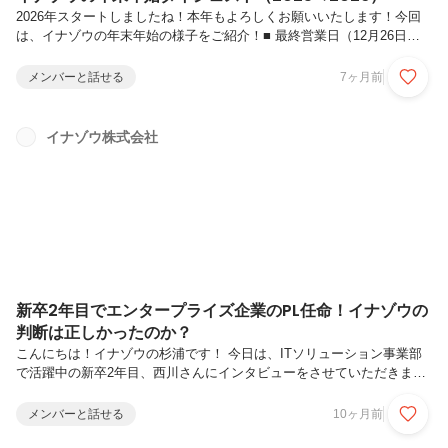
2026年スタートしましたね！本年もよろしくお願いいたします！今回
は、イナゾウの年末年始の様子をご紹介！■ 最終営業日（12月26日）
この日は盛りだくさんの一日でした！15時～：大掃除普段はなかなか
手が回らない、エアコンの羽部分やブラインド、冷蔵庫の中までしっか
メンバーと話せる
7ヶ月前
り清掃しました！17時～：部会月１回実施している部会は第４金曜
日。ちょうど最終営業日に重なりました。全体への周知があった後は、
社内勉強会も行いました。19時～：忘年会・納会会社近くの居酒屋を
イナゾウ株式会社
貸し切って開催。社員の半数以上が参加し、1年を労い合いました。再
開発により近日閉店予定のお店だったため、いろいろと思い出に残る会
になりました。...
新卒2年目でエンタープライズ企業のPL任命！イナゾウの
判断は正しかったのか？
こんにちは！イナゾウの杉浦です！ 今日は、ITソリューション事業部
で活躍中の新卒2年目、西川さんにインタビューをさせていただきま
す！今回インタビューをお願いしたのは、イナゾウのメインクライアン
トである某エンタープライズ企業の「紙ベースの問診票（予約票）の電
メンバーと話せる
10ヶ月前
子化プロジェクト」で、西川さんがなんとプロジェクトリーダー