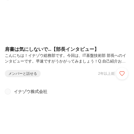
合会東京連合会、健康優良企業『銀の認定』を取得2023年3月…経済産
業省『健康経営優良法人2023』に...
肩書は気にしないで…【部長インタビュー】
こんにちは！イナゾウ総務部です。今回は、IT基盤技術部 部長へのイ
ンタビューです。早速ですがうかがってみましょう！Q.自己紹介お願
いします。IT基盤技術部 部長秋葉です。IT基盤技術部では、サーバー
設計・構築・運用保守、ネットワーク設計・構築を行っています。Q.
メンバーと話せる
2年以上前
エンジニアになったきっかけは？高校卒業後、ハワイ コミュニティ カ
レッジを卒業し、帰国後、アルバイトでホテルのフロント業務などをし
ていました。元々は文系でしたが、パソコンに興味があったので、PC
イナゾウ株式会社
周辺機器のテクニカルサポート（コールセンター）に。中古のパソコン
を買ってLinuxを入れて、そこでWebサーバーを作るなど遊んでいたと
ころ...