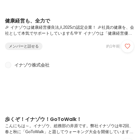
健康経営も、全力で
🎉 イナゾウは健康経営優良法人2025の認定企業！ 🎉社員の健康を、会
社として本気でサポートしています💪💚🏅 イナゾウは「健康経営優良
法人2025」に認定されました！今年で3年目の認定となります👏私たち
は、社員一人ひとりが心身ともに健康でいられることが、会社にとっ
メンバーと話せる
約1年前
て、持続的な成長のカギ🔑だと考えています。📌【2025年度の健康目
標】✅有給休暇取得率75%以上 （2024年度実績：75.3%）✅喫煙率の
低下🚭 （2024年：28％※社内調べ）✅肝機能障害リスクを17％以下
イナゾウ株式会社
に！今年度も、明確な目標を掲げて「健康経営」を推進中です🔥😱 実
はイナゾウ、社員の年代に関わらず肝機能リスクがやや高め…...
歩くぞ！イナゾウ！GoToWalk！
こんにちは～。イナゾウ、総務部の井原です。弊社イナゾウは年2回、
春と秋に「GoToWalk」と題してウォーキング大会を開催しています！
（GoToトラベ〇のオマージュですｗ）今回も4月に開催し、5月の部会