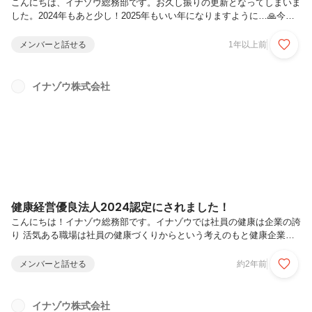
こんにちは、イナゾウ総務部です。お久し振りの更新となってしまいま
した。2024年もあと少し！2025年もいい年になりますように…🙏今回
は、先日の部会と忘年会の様子をご紹介します！月１回、イナゾウのエ
ンジニアが集まる部会があります。2024年10月から、技術統括部とし
メンバーと話せる
1年以上前
てインフラ・開発を統合した新体制が開始！今まではインフラと開発が
別部門という感じだったのですが、今回は、インフラ・開発が入り混じ
ってグループを作り、自己紹介やどんな業務をしているのかお互いに共
イナゾウ株式会社
有し合いました！その後は、忘年会！マジックバーを貸し切って行いま
した。ショーを楽しみながら食事をして、楽しい時間を過ごすことがで
きました...
健康経営優良法人2024認定にされました！
こんにちは！イナゾウ総務部です。イナゾウでは社員の健康は企業の誇
り 活気ある職場は社員の健康づくりからという考えのもと健康企業宣
言を行っており、『銀の認定』『健康経営優良法人（中小規模部門）
2024』認定を取得しています。＜イナゾウ健康経営のあゆみ＞2020年9
メンバーと話せる
約2年前
月…『健康企業宣言』を実施2020年10月…健康づくり委員会≪Healthy
Zone≫を発足2020年12月…衛生委員会を発足≪Healthy Zone≫・衛生
委員会で健康づくりに関する活動を開始2021年11月…健康保険組合連
イナゾウ株式会社