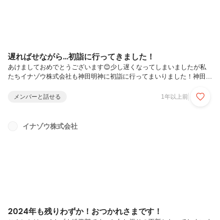
遅ればせながら…初詣に行ってきました！
あけましておめでとうございます😊少し遅くなってしまいましたが私
たちイナゾウ株式会社も神田明神に初詣に行ってまいりました！神田明
神は弊社がオフィスを構える日本橋室町の氏神様です。昨年のお礼と、
今年もいい年になるようにお願いしてきました✨就職活動を頑張ってい
メンバーと話せる
1年以上前
る皆さんにとってもいい年になるようお祈り申し上げます🙇‍今年もどう
ぞよろしくお願いいたします！
イナゾウ株式会社
2024年も残りわずか！おつかれさまです！