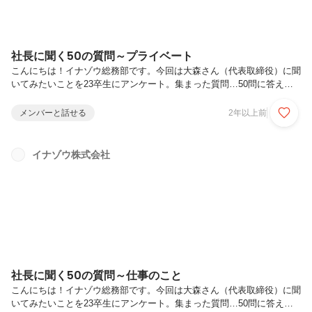
社長に聞く50の質問～プライベート
こんにちは！イナゾウ総務部です。今回は大森さん（代表取締役）に聞
いてみたいことを23卒生にアンケート。集まった質問…50問に答えて
いただきました！５回に分けてご紹介していきます。今回は「プライベ
ート」についてです。↓ 前回までに紹介した記事はこちら■■■ プロ
メンバーと話せる
2年以上前
フィール ■■■イナゾウ株式会社代表取締役 大森 謙治独学でプログ
ラムを学ぶところからエンジニアとしてスタート。開発経験を積んだ
後、営業やベンダーマネジメント、経営に関わる業務等を兼任し、現
イナゾウ株式会社
在、イナゾウ株式会社の代表を務めています■■■ プライベート
■■■（23）趣味や休日の過ごし方は？ゴルフが多いですね。付き合いの
ゴルフがない時...
社長に聞く50の質問～仕事のこと
こんにちは！イナゾウ総務部です。今回は大森さん（代表取締役）に聞
いてみたいことを23卒生にアンケート。集まった質問…50問に答えて