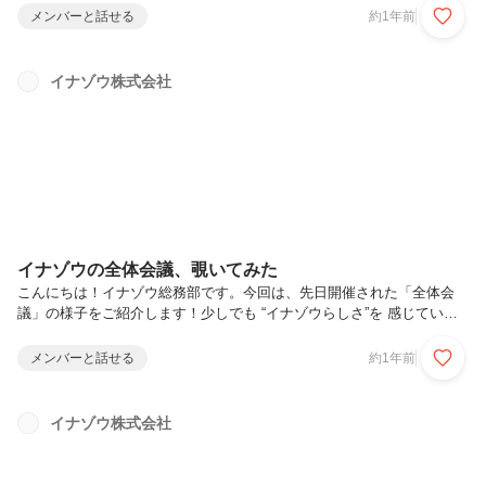
（月一の全社集会）にて表彰を行いました😆GoToWalk👟4月中に歩い
メンバーと話せる
約1年前
た結果を提出し、歩数が多かった5日分の平均値でランキング決めてい
ます。上位入賞以外にも、飛び賞、ブービー賞、社長賞、特別賞、ラン
ダム賞など何やかんやで参加者の半分近くは賞品が当たる、というとて
イナゾウ株式会社
も嬉しいイベントです👍今回の豪華賞品は… 国産うなぎ！ 国産牛ス
テーキ！ ハーゲンダッツ！ 旬のフルーツ！（たぶんメロン🍈） ネ
ッ...
イナゾウの全体会議、覗いてみた
こんにちは！イナゾウ総務部です。今回は、先日開催された「全体会
議」の様子をご紹介します！少しでも “イナゾウらしさ”を 感じていた
だけるとうれしいです。全体会議ってどんなもの？イナゾウでは月に1
回、各部門が集まって「部会」を実施しています。その中でも、4月と
メンバーと話せる
約1年前
10月は、半期のキックオフ⚽として部単位ではなく全社員が集まる「全
体会議」を開催しています。今回の全体会議では2024年度下半期の振
り返りと、2025年度の目標発表が行われました。全社員向けに各プロ
イナゾウ株式会社
ジェクトの成果を共有したり各部門の取り組みや自社の全体像を知る、
大切な機会になっています🫶2025年度スローガンは「エンジニアの市
場価値を...