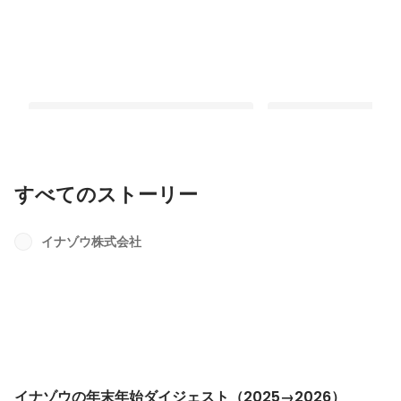
すべてのストーリー
なぜやるのか
未来が過去を決定し、
る。
イナゾウ株式会社
固定された投稿
固定された投稿
イナゾウの年末年始ダイジェスト（2025→2026）