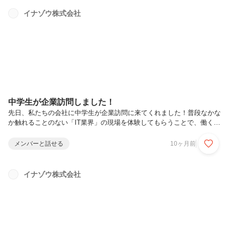
（PL）に抜擢されたからなんです！しかも西川さんは2024年新卒入
社！つまりは入社して２年目なんです。ITソリューション事業部 西川
イナゾウ株式会社
さん写真を撮られるのに慣れていないのでカメラを向けられると緊張し
てしまうそうです😊杉浦🎤：西川さんの自己紹介と、普段どんな業務
を担当されているんで...
中学生が企業訪問しました！
先日、私たちの会社に中学生が企業訪問に来てくれました！普段なかな
か触れることのない「IT業界」の現場を体験してもらうことで、働くこ
との楽しさや、ITの可能性を知ってもらいたい。そして、ゆくゆくはIT
業界の大切な人財になってくれたら…そんな想いから、今回の受け入れ
メンバーと話せる
10ヶ月前
を決めました。そして私たち自身も初心にかえるきっかけになればと思
い、準備しました。当日は、以下の内容でプログラムを実施しました。
■ 自己紹介（今夢中になっていること）せっかくなので、自己紹介とし
イナゾウ株式会社
て今夢中になっていることを発表してもらいました。ここで少し緊張が
ほぐれた様子で安心しました！■ IT業界の紹介（社長の生い立ちも交え
て）ま...