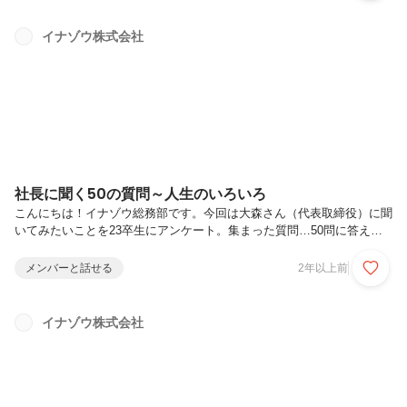
でプログラムを学ぶところからエンジニアとしてスタート。開発経験を
積んだ後、営業やベンダーマネジメント、経営に関わる業務等を兼任
イナゾウ株式会社
し、現在、イナゾウ株式会社の代表を務めています。■■■ 未来のこ
と ■■■（47）新しく始めたいことは？ITソリューション事業部の...
社長に聞く50の質問～人生のいろいろ
こんにちは！イナゾウ総務部です。今回は大森さん（代表取締役）に聞
いてみたいことを23卒生にアンケート。集まった質問…50問に答えて
いただきました！今回は「人生のいろいろ」についてです。これまでの
質問はこちら ↓会社のこと ／ 仕事のこと ／ プライベート
メンバーと話せる
2年以上前
■■■ プロフィール ■■■イナゾウ株式会社代表取締役 大森 謙治独学
でプログラムを学ぶところからエンジニアとしてスタート。開発経験を
積んだ後、営業やベンダーマネジメント、経営に関わる業務等を兼任
イナゾウ株式会社
し、現在、イナゾウ株式会社の代表を務めています。■■■ 人生のいろ
いろ ■■■（32）エンジニアになったきっかけは？プログラミングを勉
強し始めた...