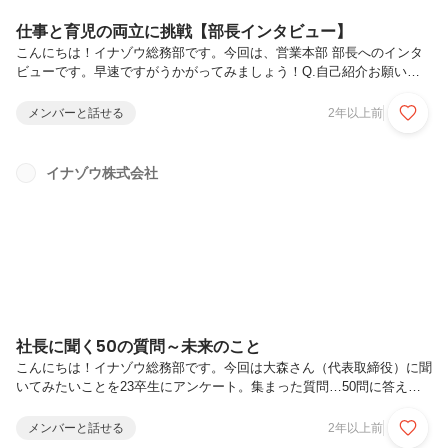
仕事と育児の両立に挑戦【部長インタビュー】
こんにちは！イナゾウ総務部です。今回は、営業本部 部長へのインタ
ビューです。早速ですがうかがってみましょう！Q.自己紹介お願いし
ます。営業本部 部長當間（とうま）です。東京電機大学卒業です。
元々、高校・大学とシステムエンジニア志望だった経緯もあり、最初は
メンバーと話せる
2年以上前
電子部品商社で営業として社会人をスタート。その後システム開発会社
の営業としてIT業界に携わることになりました。現在は自身の営業活動
だけでなく営業本部メンバーの活動進捗や売上の管理、採用面接や社内
イナゾウ株式会社
の運営などに関わっています。↓ 営業本部メンバーはこちら！Q.営業
の仕事って？システム開発を受注するための営業がメインです。お付き
合いのある会社同...
社長に聞く50の質問～未来のこと
こんにちは！イナゾウ総務部です。今回は大森さん（代表取締役）に聞
いてみたいことを23卒生にアンケート。集まった質問…50問に答えて
いただきました！今回は「未来のこと」についてです。これまでの質問
はこちら ↓会社のこと ／ 仕事のこと ／ プライベート ／ 人生いろいろ
メンバーと話せる
2年以上前
■■■ プロフィール ■■■イナゾウ株式会社代表取締役 大森 謙治独学