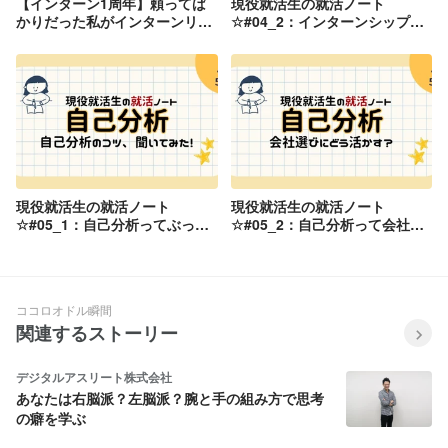
【インターン1周年】頼ってば
現役就活生の就活ノート
かりだった私がインターンリー
☆#04_2：インターンシップを
ダーになるまで。
「行って終わり」にしないため
に、何を持ち帰るべき？
現役就活生の就活ノート
現役就活生の就活ノート
☆#05_1：自己分析ってぶっち
☆#05_2：自己分析って会社選
ゃけどうやるの？
びにどう活かすの？
ココロオドル瞬間
関連するストーリー
デジタルアスリート株式会社
あなたは右脳派？左脳派？腕と手の組み方で思考
の癖を学ぶ