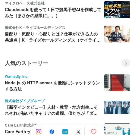
マイクロベース株式会社
Claudecodeを使って１日で競馬予想AIを作成して
みた（まさかの結果に。。）
株式会社K・ライズホールディングス
目配り・気配り・心配りとは？仕事ができる人の
共通点｜K・ライズホールディングス（ケイライ
ズ)
人気のストーリー
Wantedly, Inc.
Node.js の HTTP server を優雅にシャットダウン
する方法
株式会社ダイブグループ
【新卒インタビュー】人材・教育・地方創生…そ
れぞれが描いたキャリアの道標。僕たちが「ダイ
ブ」を選んだ理由
Care Earth株式会社
Care Earthって何をしている会社？