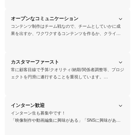
そのためCREATEEに関わるメンバーは、新しいアイデアに
貪欲であって欲しいと思っていますし、会社としても「ジ
オープンなコミュニケーション
ャストアイデア&プラス１アイデア」をとても大切にしてい
ます。
コンテンツ制作はチーム戦なので、チームとしていかに成
果を出すか、ワクワクするコンテンツを作るか、クライア
ントの要望に応えるかがとても重要になってきます。

そして、CREATEEでは、PM/プランナー/マーケター/クリ
エイターなど各領域でのプロフェッショナルが集まってお
カスタマーファースト
り、メンバーがオープンにコミュニケーションを取ること
で、最高のコンテンツを作っています。
常に顧客目線で予算/クオリティ/納期/関係者調整等、プロジ
ェクトを円滑に遂行することを重視しています。

その上で、既存の枠からはみ出していくという「無邪気
さ」も大切にしています！「無邪気さ」というのは、既存
の枠に囚われずに遊び心を持って、クライアントに企画提
インターン歓迎
案したり、その企画を実際に形にしていく姿勢です。この
無邪気さがあるからこそ、クライアントや関わってくれる
インターン生も募集中です！

メンバーにも、期待感/ワクワク感のある機会を提供できる
「映像制作や動画編集に興味がある」「SNSに興味があ
と考えています。
る」「生成AIに興味がある」などなど、そんな想いを持っ
た方大歓迎です！
