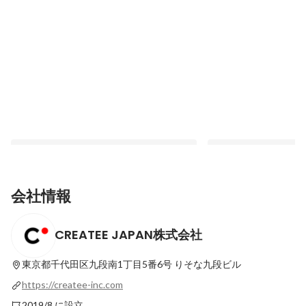
会社情報
CREATEE JAPAN株式会社
ここで活躍していいんだ、と思える環境。
「PMって必要？」メ
個の才能を引き出すCREATEEのチーム力
私が、プロ集団の中で
とは
東京都千代田区九段南1丁目5番6号
りそな九段ビル
最新順で表示
最新順で表示
https://createe-inc.com
2019/8 に設立