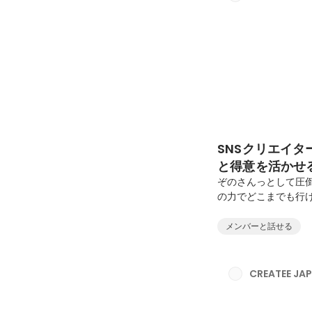
ぎて、それをどう成果
SNSクリエイ
と得意を活かせ
ぞのさんっとして圧倒
の力でどこまでも行
は「メンバーや関わ
ありました。今回は、
メンバーと話せる
人物像について話を聞
を強化しようと思っ
われば解散というス
CREATEE J
れだとCREATEEの