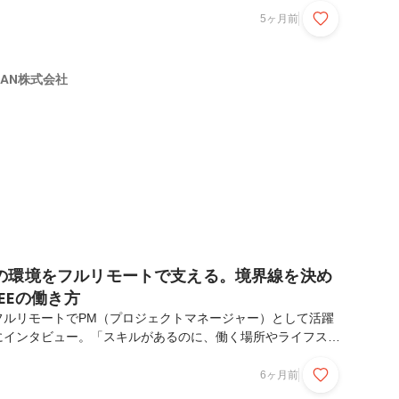
REATEEでの仕事と、その魅力について聞きました！── 理
5ヶ月前
イティブ業界へ転身したというみなみさん。キャリアチェンジ
たか？もともと人の役に立ちたいという気持ちが強く、理学療
総合病院で5年ほど働いていました。転機はコロナ禍で、職場
APAN株式会社
弊していたときに、ふとYouTubeで海外の情景...
の環境をフルリモートで支える。境界線を決め
EEの働き方
フルリモートでPM（プロジェクトマネージャー）として活躍
にインタビュー。「スキルがあるのに、働く場所やライフステ
が狭まるのはもったいない」CREATEEが大切にする想いを
外から自発的に、そして楽しみながら仕事に向き合う沙希さん
6ヶ月前
の働き方とその魅力について聞きました。── はじめに、沙希さ