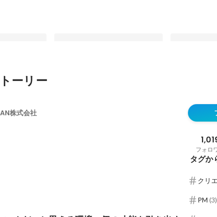
トーリー
んだ、と思える
「PMって必要？」メガベンチャー
わくわくの連
き出す
出身の私が、プロ集団の中で見つけ
生む。医療業
APAN株式会社
力
た自分らしさとは
けた、CREAT
最新順で表示
最新順で表示
1,01
フォロ
タグか
クリ
PM
(
3
)