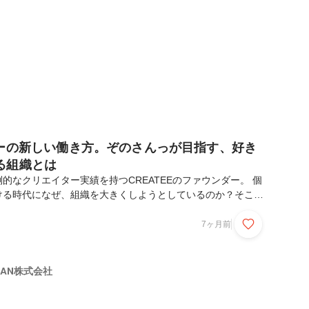
につなげるか、多くの企業が悩んでい...
ターの新しい働き方。ぞのさんっが目指す、好き
る組織とは
的なクリエイター実績を持つCREATEEのファウンダー。 個
ける時代になぜ、組織を大きくしようとしているのか？そこに
ってくれる人が幸せに働ける場所をつくりたい」という想いが
個々の得意を大事にするCREATEEのカルチャーや、求める
7ヶ月前
きました。── なぜ今、あらためて組織づくりに向け、採用
たのですか？これまではプロジェクトごとに仲間が集まり、終
タイルでやってきました。それはそれで良かったんですが、こ
APAN株式会社
カルチャーやナレッジが積み上がっていかない...