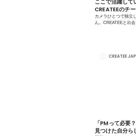
ここで活躍して
CREATEEのチ
カメラひとつで独立
ん。CREATEEと
な領域へ。個人で完
った野中さんに、CR
メラから独立、そし
ワークスタイルにつ
した。入社してから
CREATEE J
て。もともと大学時代
「PMって必要
見つけた自分ら