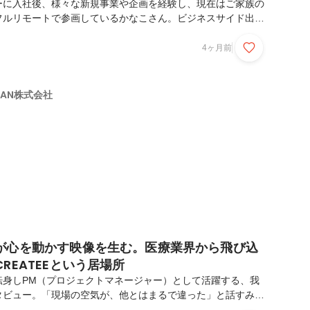
ーに入社後、様々な新規事業や企画を経験し、現在はご家族の
フルリモートで参画しているかなこさん。ビジネスサイド出身
イターの集まる環境で感じた葛藤や、30代を迎えてのキャリア
まな個性や強みが集まったCREATEEの組織の面白さについ
4ヶ月前
た。── まずはこれまでの経歴と、CREATEEにジョインし
さい！新卒ではサイバーエージェントに入社し、プランナーと
ションに携わりました。広告部門とメディア部門の2つを経験
APAN株式会社
規BtoCサービスの立ち上げに4年ほど従事...
が心を動かす映像を生む。医療業界から飛び込
REATEEという居場所
転身しPM（プロジェクトマネージャー）として活躍する、我
タビュー。「現場の空気が、他とはまるで違った」と話すみな
ーへのリスペクトを原動力に、クライアントとクリエイターの