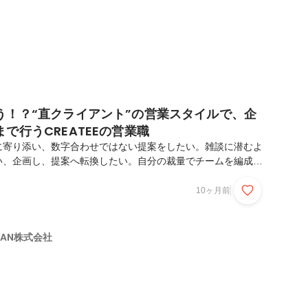
う！？“直クライアント”の営業スタイルで、企
で行うCREATEEの営業職
に寄り添い、数字合わせではない提案をしたい。雑談に潜むよ
い、企画し、提案へ転換したい。自分の裁量でチームを編成
たい。そんな想いがある方へ。CREATEEの営業職を解像度
ため、CEO兼営業の岡田にインタビューしてきました！岡田裕
10ヶ月前
領域で20年以上にわたるキャリアを経験。キャリアの前半は外
版チャンネルに携わり、CM枠の販売やイベント企画を担当。
の移行期には、広告営業およびタテ型動画のプロダクトマネー
APAN株式会社
CREATEEにて、CEO兼営業を務める。クリエ...