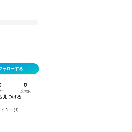
鎖が心を動かす映像を
界から飛び込んで見つ
フォローする
EEという居場所
9
8
ワー
投稿数
ら見つける
エイター
(
4
)