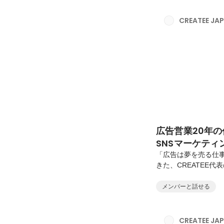
んのご経歴を教えて
た。PMとして、当
CREATEE J
日々。その後、BuzzF
広告営業20年
SNSマーケティ
「広告は夢を売る仕
きた、CREATEE
CREATEEは単な
ています。なぜ今、C
メンバーと話せる
で戦う面白さと、そこ
から見て、今の企業
ますか？今はまさに
CREATEE J