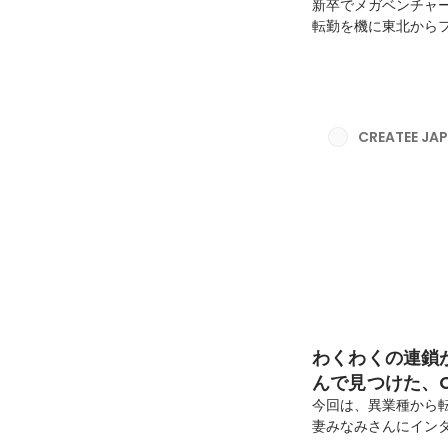
新卒でメガベンチャ
転勤を機に東北から
だからこそ、クリエ
の悩み、そしてさまざ
て語っていただきまし
た背景を教えてくだ
して企画やディレク
CREATEE J
し、SNS運用部署や新
わくわくの連鎖
んで見つけた、C
今回は、異業種から
妻みなみさんにイン
みさん。クリエイタ