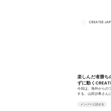
間で想いを汲み取るC
学療法士からクリエ
のきっかけは何でし
法士の資格を取り、
CREATEE J
と家を往復する日々で疲
楽しんだ者勝ち
ずに動くCREAT
今回は、海外からの
する、山田沙希さん
ージの制約で活躍の場
体現するように、海
メンバーと話せる
に、CREATEEで