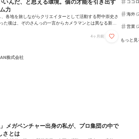
いいんだ、と思える環境。個の才能を引き出す
ココ
ーム力
海外
(
し、各地を旅しながらクリエイターとして活動する野中崇史さ
出会った後は、ぞのさんっの一言からカメラマンとは異なる新た
営業
(
結する働き方から、チームでプロジェクトを動かす面白さを知
EATEEの環境とその魅力について聞きました。── 趣味のカ
4ヶ月前
もっと見
て各地を旅する生活へ。まずは野中さんのキャリアと、現在の
いて教えてください！社会人のスタートはメーカーの営業職で
は、仕事終わりにカメラを持って都内を撮り歩くようになっ
APAN株式会社
を過ごした京都が好きで、日本の風景を撮影してSN...
？」メガベンチャー出身の私が、プロ集団の中で
しさとは