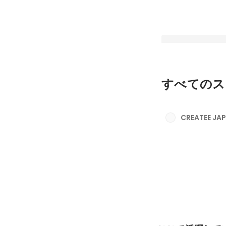
すべてのス
ここで活躍していい
環境。個の才能を引
CREATEE J
CREATEEのチーム
最新順で表示