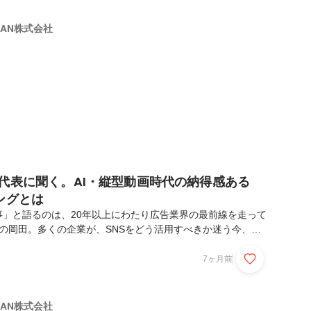
ください！キャリアのスタートは、テレビCMの制作会社でし
時はとにかく多くのステークホルダーとの調整に奔走する
APAN株式会社
eed Japanに転職し、料理動画メディアの...
の代表に聞く。AI・縦型動画時代の納得感ある
ングとは
事」と語るのは、20年以上にわたり広告業界の最前線を走って
代表の岡田。多くの企業が、SNSをどう活用すべきか迷う今、
る制作会社ではなく、企業の相談相手としてのポジションを築い
REATEEで働くのか。変化の激しいSNSマーケティング市場
7ヶ月前
で求められる人物像について話を聞きました。── 岡田さん
のSNSマーケティング市場はどんなフェーズにあると感じてい
過渡期です。「とりあえずSNSをやらなきゃ」という段階は過
APAN株式会社