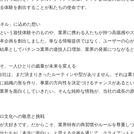
る体験を創出することが私たちの使命です。

ンネル」に込めた想い

という遊技体験そのものや、業界に携わる人たちが持つ高揚感や
本企画を創出しました。単なる情報提供ではなく、ユーザーの心
結果としてパチンコ業界の遊技人口増加、業界の発展につながると
そ、一人ひとりの裁量が未来を変える

当社は、まだ決まりきったルーティンや型がありません。それは裏
に組織の形を作り、事業の方向性を決定づけるチャンスがあると
業界を面白くしていきたい。そんな純粋な情熱が、当社の成長の
ロ文化への敬意と挑戦

が大好きです。だからこそ、業界特有の商習慣やルールを尊重し
分たちが「本当に面白い」と思える企画を通じて、クライアント