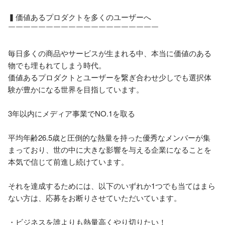
▍価値あるプロダクトを多くのユーザーへ

￣￣￣￣￣￣￣￣￣￣￣￣￣￣￣￣￣￣￣￣

毎日多くの商品やサービスが生まれる中、本当に価値のある
物でも埋もれてしまう時代。

価値あるプロダクトとユーザーを繋ぎ合わせ少しでも選択体
験が豊かになる世界を目指しています。

3年以内にメディア事業でNO.1を取る

平均年齢26.5歳と圧倒的な熱量を持った優秀なメンバーが集
まっており、世の中に大きな影響を与える企業になることを
本気で信じて前進し続けています。

それを達成するためには、以下のいずれか1つでも当てはまら
ない方は、応募をお断りさせていただいています。

・ビジネスを誰よりも熱量高くやり切りたい！
