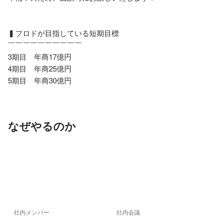
▍フロドが目指している短期目標

￣￣￣￣￣￣￣￣￣￣

3期目　年商17億円　

4期目　年商25億円

5期目　年商30億円
なぜやるのか
社内メンバー
社内会議