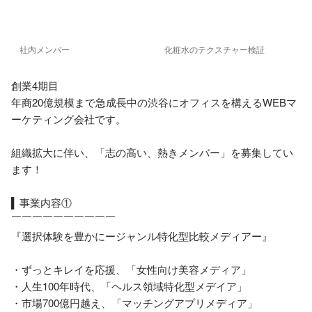
社内メンバー
化粧水のテクスチャー検証
創業4期目

年商20億規模まで急成長中の渋谷にオフィスを構えるWEBマ
ーケティング会社です。

組織拡大に伴い、「志の高い、熱きメンバー」を募集してい
ます！

▍事業内容①

￣￣￣￣￣￣￣￣￣￣

『選択体験を豊かにージャンル特化型比較メディアー』

・ずっとキレイを応援、「女性向け美容メディア」

・人生100年時代、「ヘルス領域特化型メデイア」

・市場700億円越え、「マッチングアプリメディア」
