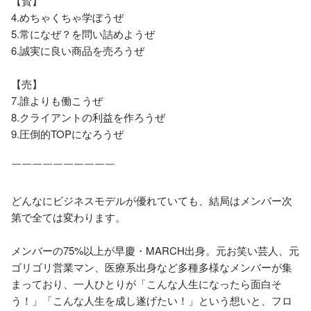
【賢】

4.めちゃくちゃ学ぼうぜ

5.常になぜ？を問い詰めようぜ

6.誠実に良い商品を売ろうぜ

【売】

7.誰よりも働こうぜ

8.クライアントの利益を作ろうぜ

9.圧倒的TOPになろうぜ

￣￣￣￣￣￣￣￣￣￣

どんなにビジネスモデルが優れていても、結局はメンバー次
第で全ては変わります。

メンバーの75%以上が早慶・MARCH出身。元お笑い芸人、元
ゴリゴリ営業マン、医療系出身など多種多様なメンバーが集
まっており、一人ひとりが「こんな人生になったら面白そ
う！」「こんな人生を成し遂げたい！」という想いと、フロ