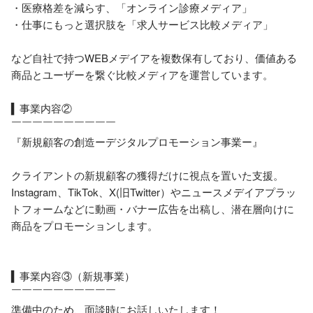
・医療格差を減らす、「オンライン診療メディア」

・仕事にもっと選択肢を「求人サービス比較メディア」

など自社で持つWEBメデイアを複数保有しており、価値ある
商品とユーザーを繋ぐ比較メディアを運営しています。

▍事業内容②

￣￣￣￣￣￣￣￣￣￣

『新規顧客の創造ーデジタルプロモーション事業ー』

クライアントの新規顧客の獲得だけに視点を置いた支援。

Instagram、TikTok、X(旧Twitter）やニュースメデイアプラッ
トフォームなどに動画・バナー広告を出稿し、潜在層向けに
商品をプロモーションします。

▍事業内容③（新規事業）

￣￣￣￣￣￣￣￣￣￣

準備中のため、面談時にお話しいたします！
