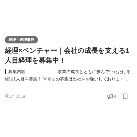
経理・経理事務
経理×ベンチャー｜会社の成長を支える1
人目経理を募集中！
▍募集内容 ￣￣￣￣￣￣￣ 事業の成長とともに歩んでいただける
経理1人目を募集！ ※今回の募集は出社をお願いしております（渋
谷駅徒歩10分） ・経理のオペレーション構築・推進 ・月次決算/
年次決算対応 ・日次経理業務（仕訳の入力、請求書/領収書の発
0
1年以上前
行、債権債務管理） ・決算業務全般 ・資金管理業務（支払業務、
入金管理） ・会計事務所の対応 ・入力作業 ・採用面接の担当 な
ど ▍必須スキル ￣￣￣￣￣￣￣ ▼下記全てのご経