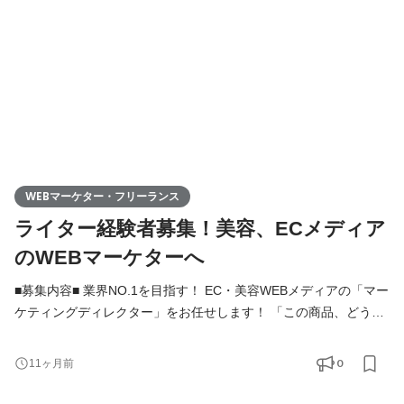
ィアに掲載する商材を自分たちで選ぶ ②魅力を引き出す
WEBマーケター・フリーランス
ライター経験者募集！美容、ECメディア
のWEBマーケターへ
■募集内容■ 業界NO.1を目指す！ EC・美容WEBメディアの「マー
ケティングディレクター」をお任せします！ 「この商品、どうす
ればもっと売れる？」 そんな問いに、チームで挑むのが私たちの
マーケティングです。 扱うのは、いま注目されているコスメを中
0
11ヶ月前
心としたD2C商品。 商品の選定から、見せ方、伝え方、広め方ま
で【一気通貫】で素敵な商品を広めるのが仕事です。 具体的な仕