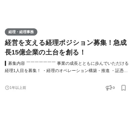
経理・経理事務
経営を支える経理ポジション募集！急成
長15億企業の土台を創る！
▍募集内容 ￣￣￣￣￣￣￣ 事業の成長とともに歩んでいただける
経理1人目を募集！ ・経理のオペレーション構築・推進 ・証憑整
理 ・会計伝票入力（使用ソフト：TKC） ・給与計算 ・源泉税関
係事務（集計・納付手続等） ・会計事務所の対応 ・その他サポー
0
1年以上前
ト事務作業 ・採用面接の担当 など ※基本的に出社をお願いしてお
ります。 ▍必須スキル ￣￣￣￣￣￣￣ ▼下記全てのご経験をお持
ちの方 ・事業会社や会計事務所での財務・経理の