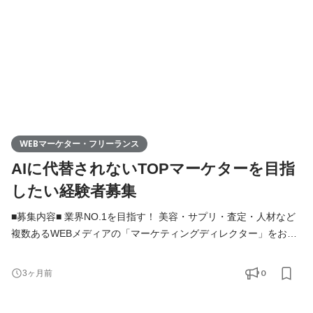
WEBマーケター・フリーランス
AIに代替されないTOPマーケターを目指
したい経験者募集
■募集内容■ 業界NO.1を目指す！ 美容・サプリ・査定・人材など
複数あるWEBメディアの「マーケティングディレクター」をお任
せします！ 「この商材、どうすればもっと売れる？」 そんな問い
に、チームで挑むのが私たちのマーケティングです。 商材の選定
0
3ヶ月前
から、見せ方、伝え方、広め方まで【一気通貫】で素敵な商品を
広めるのが仕事です。 具体的な仕事内容： ①商材選定：WEBメデ