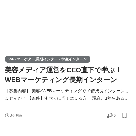
に幅広く関
WEBマーケター,長期インター・学生インターン
美容メディア運営をCEO直下で学ぶ！
WEBマーケティング長期インターン
【募集内容】 美容×WEBマーケティングで10倍成長インターンし
ませんか？ 【条件】すべてに当てはまる方 ・現在、1年生あるい
は2年生 ・1年間以上働ける方 ・週3日以上入れる方 ・渋谷のオフ
ィスに出社できる ・ただ、マーケティングを学ぶのではなく、結
0
3ヶ月前
果まで出したい方 ・やり切ること、素直に学ぶことに抵抗感がな
い方 【フロドでのインターンの魅力】 化粧水・美容液・ファンデ
ーションなど美容商品は何万種類とあり、日々新しい商