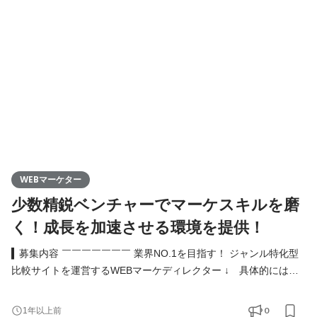
【一気通貫】で素敵な商品を広めるのが仕事です。 具体的な仕事
内容： ①商品選定：WEBメディアに掲載する商品を自分たち
WEBマーケター
少数精鋭ベンチャーでマーケスキルを磨
く！成長を加速させる環境を提供！
▍募集内容 ￣￣￣￣￣￣￣ 業界NO.1を目指す！ ジャンル特化型
比較サイトを運営するWEBマーケディレクター ↓ 具体的にはこ
んなお仕事 ↓ ・商品の魅力を最大化：ランキング戦略の策定、
商品撮影 ・心を動かす言葉を生み出す：コピーライティング ・デ
0
1年以上前