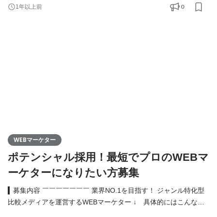
商品撮影 ・心を動かす言葉を生み出す：コピーライティング ・デ
0
1年以上前
ータ×創造力で売上を加速：広告運用・分析 ・ブランドの世界観
を創る：クリエイティブディレクション 商材選定からコピーライ
ティング、広告運用まで一気通貫で手がけ、実践を通
WEBマーケター
ポテンシャル採用！最短でプロのWEBマ
ーケターになりたい方募集
▍募集内容 ￣￣￣￣￣￣￣ 業界NO.1を目指す！ ジャンル特化型
比較メディアを運営するWEBマーケター ↓ 具体的にはこんなお
仕事 ↓ ・商材のランキング設定、商材の撮影 ・コピーライティ