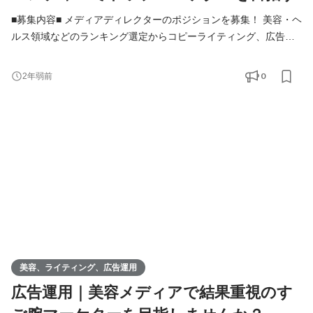
■募集内容■ メディアディレクターのポジションを募集！ 美容・ヘ
ルス領域などのランキング選定からコピーライティング、広告運
用での集客まで一貫して行う、Webマーケターを募集します！ 具
体的には以下のような業務をお任せします。 ・実際に美容スキン
0
2年弱前
ケアなどの商品を使って検証やランキング設定 ・商品の魅力を伝
えるコピーライティング ・ユーザーをメディアへ集客するための
リスティング広告運用 ・商品の撮影やバナーなどの
美容、ライティング、広告運用
広告運用｜美容メディアで結果重視のす