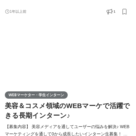
材の撮影・テクスチャー確認 ・コピーライティング ・リスティン
グ広告運用 ・クリエイティブのディレクション
1
1年以上前
など... 商材選定からコピーライテ
ィング、広告運用まで一貫して行っていただきます！ ーお任せし
たい商材ー 下記の中で希望や得意領域に合わせて担当メディアを
WEBマーケター・学生インターン
美容＆コスメ領域のWEBマーケで活躍で
きる長期インターン♪
【募集内容】 美容メディアを通してユーザーの悩みを解決♪ WEB
マーケティングを通して0から成長したいインターン生募集！ ※今