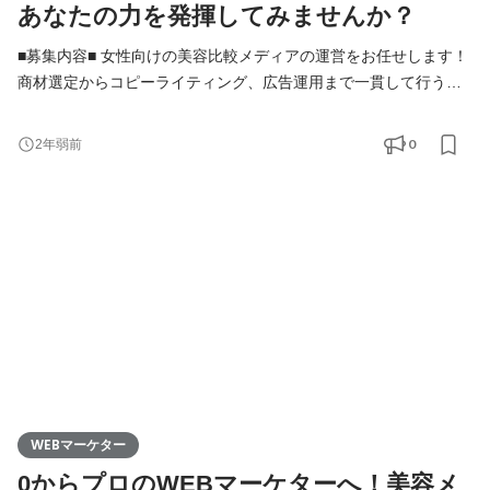
あなたの力を発揮してみませんか？
■募集内容■ 女性向けの美容比較メディアの運営をお任せします！
商材選定からコピーライティング、広告運用まで一貫して行う、
Webマーケターを募集します！ 具体的には以下のような業務をお
任せします。 ・スキンケア、化粧品などのランキング設定 ・美容
0
2年弱前
商材の撮影、テクスチャー確認 ・魅力を伝えるためのコピーライ
ティング ・リスティング広告運用 ・クリエイティブのディレクシ
ョン など 今回の
WEBマーケター
0からプロのWEBマーケターへ！美容メ