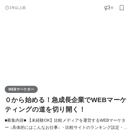
ング ・広告運用 ・クリエイティブのディレクション など 商材
0
1年以上前
選定からコピーライティング、広告運用まで一貫して行うため高
度なWEBマーケティング技術の取得が可能です。 「未経験から最
短でプロのWEBマーケターになりたい」 「キャリアチェ
WEBマーケター
０から始める！急成長企業でWEBマーケ
ティングの道を切り開く！
■募集内容■ 【未経験OK】比較メディアを運営するWEBマーケタ
ー ↓具体的にはこんなお仕事↓ ・比較サイトのランキング設定・商