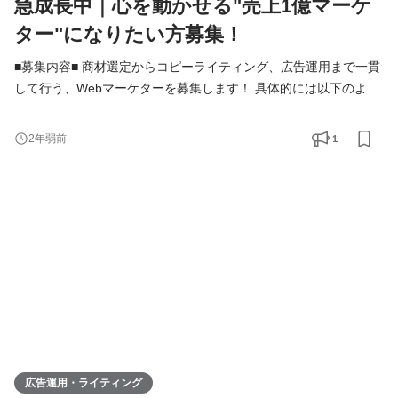
急成長中｜心を動かせる"売上1億マーケ
ター"になりたい方募集！
■募集内容■ 商材選定からコピーライティング、広告運用まで一貫
して行う、Webマーケターを募集します！ 具体的には以下のよう
な業務をお任せします。 ・リスティング広告運用 ・コピーライテ
ィング ・クリエイティブのディレクション
1
2年弱前
など ゆくゆくはメディア事業の責
任者として事業を牽引していただきたいと考えています。 また、
能力に応じて新規事業立ち上げにも関わっていただきます。 ■こ
のポジ
広告運用・ライティング