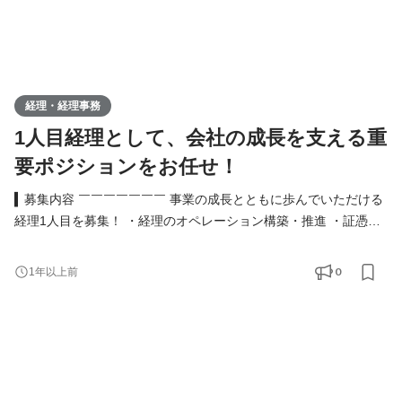
経理・経理事務
1人目経理として、会社の成長を支える重
要ポジションをお任せ！
▍募集内容 ￣￣￣￣￣￣￣ 事業の成長とともに歩んでいただける
経理1人目を募集！ ・経理のオペレーション構築・推進 ・証憑整
理 ・会計伝票入力（使用ソフト：TKC） ・給与計算 ・源泉税関
係事務（集計・納付手続等） ・会計事務所の対応 ・その他サポー
0
1年以上前
ト事務作業 ・採用面接の担当 など ※基本的に出社をお願いしてお
ります。 ▍必須スキル ￣￣￣￣￣￣￣ ▼下記全てのご経験をお持
ちの方 ・事業会社や会計事務所での財務・経理の