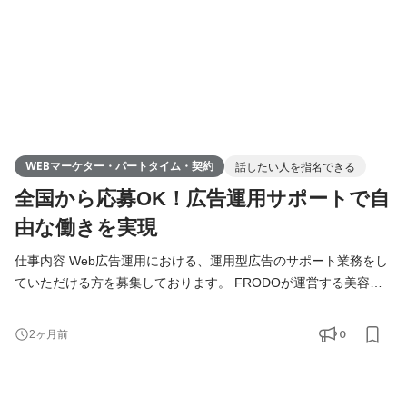
WEBマーケター・パートタイム・契約
話したい人を指名できる
全国から応募OK！広告運用サポートで自
由な働きを実現
仕事内容 Web広告運用における、運用型広告のサポート業務をし
ていただける方を募集しております。 FRODOが運営する美容・
健康食品・アプリ・人材領域の比較メディアをSNS広告を活用し
集客のお手伝いをお願いします。 具体的には、Meta・TikTok・
0
2ヶ月前
LINE広告などを活用した比較記事への広告流入設計、入稿作業、
CRディレクション・広告クリエイティブの改善、記事LPのCVR分
析など、SNS広告を起点に成果を最大化するマーケティング業務