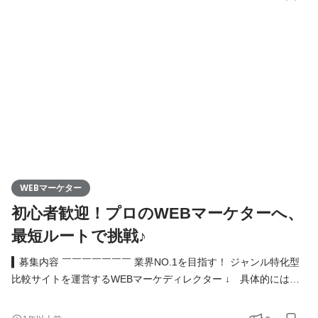
ータ×創造力で売上を加速：広告運用・分析 ・ブランドの世界観
を創る：クリエイティブディレクション 商材選定からコピーライ
ティング、広告運用まで一気通貫で手がけ、実践を通
WEBマーケター
初心者歓迎！プロのWEBマーケターへ、
最短ルートで挑戦♪
▍募集内容 ￣￣￣￣￣￣￣ 業界NO.1を目指す！ ジャンル特化型
比較サイトを運営するWEBマーケディレクター ↓ 具体的にはこ
んなお仕事 ↓ ・商品の魅力を最大化：ランキング戦略の策定、
商品撮影 ・心を動かす言葉を生み出す：コピーライティング ・デ