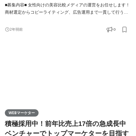
■募集内容■ 女性向けの美容比較メディアの運営をお任せします！
商材選定からコピーライティング、広告運用まで一貫して行う、
Webマーケターを募集します！ 具体的には以下のような業務をお
任せします。 ・スキンケア、化粧品などのランキング設定 ・美容
0
2年弱前
商材の撮影、テクスチャー確認 ・魅力を伝えるためのコピーライ
ティング ・リスティング広告運用 ・クリエイティブのディレクシ
ョン など 今回の
WEBマーケター
積極採用中！前年比売上17倍の急成長中
ベンチャーでトップマーケターを目指す