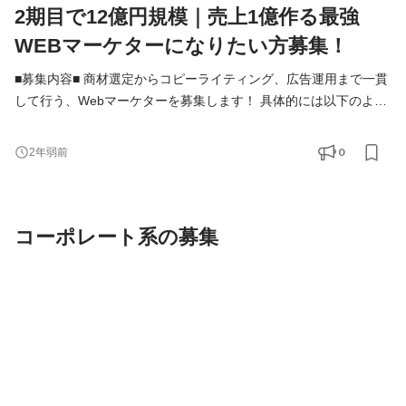
2期目で12億円規模｜売上1億作る最強
WEBマーケターになりたい方募集！
■募集内容■ 商材選定からコピーライティング、広告運用まで一貫
して行う、Webマーケターを募集します！ 具体的には以下のよう
な業務をお任せします。 ・リスティング広告運用 ・コピーライテ
ィング ・クリエイティブのディレクション
0
2年弱前
など ゆくゆくはメディア事業の責
任者として事業を牽引していただきたいと考えています。 また、
能力に応じて新規事業立ち上げにも関わっていただきます。 ■こ
コーポレート系の募集
のポジ