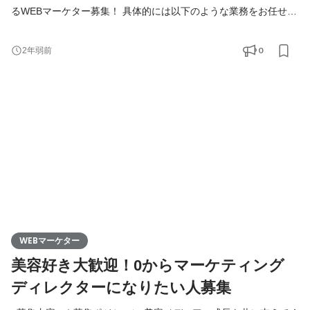
るWEBマーケター募集！ 具体的には以下のような業務をお任せし
ます。 ・実際に美容スキンケアなどの商品を使って検証やランキ
ング設定 ・商品の魅力を伝えるコピーライティング ・ユーザーを
0
2年弱前
メディアへ集客するためのリスティング広告運用 ・商品の撮影や
バナーなどのディレクション など WEBマーケティングに必要な
スキルを１から学ぶことができます。 ■このポジショ
WEBマーケター
美容好き大歓迎！0からマーケティング
ディレクターになりたい人募集