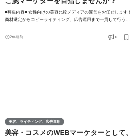
ご腕マーケターを目指しませんか？
■募集内容■ 女性向けの美容比較メディアの運営をお任せします！
商材選定からコピーライティング、広告運用まで一貫して行う、
Webマーケターを募集します！ 具体的には以下のような業務をお
任せします。 ・スキンケア、化粧品などのランキング設定 ・美容
0
2年弱前
商材の撮影、テクスチャー確認 ・魅力を伝えるためのコピーライ
ティング ・リスティング広告運用 ・クリエイティブのディレクシ
ョン など 今回の
美容、ライティング、広告運用
美容・コスメのWEBマーケターとして、