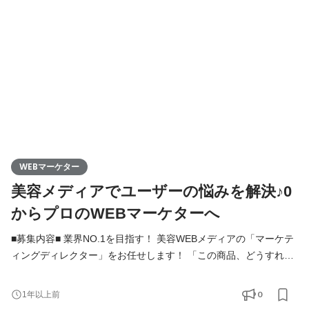
広めるのが仕事です。 具体的な仕事内容： ①商材選定：WEBメデ
ィアに掲載する商材を自分たちで選ぶ ②魅力を引き出す
WEBマーケター
美容メディアでユーザーの悩みを解決♪0
からプロのWEBマーケターへ
■募集内容■ 業界NO.1を目指す！ 美容WEBメディアの「マーケテ
ィングディレクター」をお任せします！ 「この商品、どうすれば
もっと売れる？」 そんな問いに、チームで挑むのが私たちのマー
ケティングです。 扱うのは、いま注目されているコスメを中心と
0
1年以上前
したD2C商品。 商品の選定から、見せ方、伝え方、広め方まで