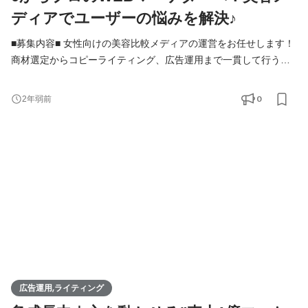
ディアでユーザーの悩みを解決♪
■募集内容■ 女性向けの美容比較メディアの運営をお任せします！
商材選定からコピーライティング、広告運用まで一貫して行う、
Webマーケターを募集します！ 具体的には以下のような業務をお
任せします。 ・スキンケア、化粧品などのランキング設定 ・美容
0
2年弱前
商材の撮影、テクスチャー確認 ・魅力を伝えるためのコピーライ
ティング ・リスティング広告運用 ・クリエイティブのディレクシ
ョン など 今回の
広告運用,ライティング