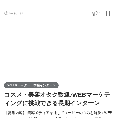
回の募集は1年以上ご一緒できる長期インターン生のみとさせてい
ただきます。 ◇こんなことをお任せします！◇ ・比較サイトのラ
0
1年以上前
ンキング設定：商品選定や評価基準を考える重要なお仕事。 ・美
容商材の撮影・テクスチャー確認：実物の魅力を正確に伝えるた
めの準備。 ・コピーライティング：商品の魅力を
WEBマーケター・学生インターン
コスメ・美容オタク歓迎♪WEBマーケテ
ィングに挑戦できる長期インターン
【募集内容】 美容メディアを通してユーザーの悩みを解決♪ WEB