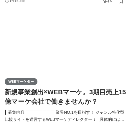
0
1年以上前
ータ×創造力で売上を加速：広告運用・分析 ・ブランドの世界観
を創る：クリエイティブディレクション 商材選定からコピーライ
ティング、広告運用まで一気通貫で手がけ、実践を通
WEBマーケター
新規事業創出×WEBマーケ。3期目売上15
億マーケ会社で働きませんか？
▍募集内容 ￣￣￣￣￣￣￣ 業界NO.1を目指す！ ジャンル特化型
比較サイトを運営するWEBマーケディレクター ↓ 具体的にはこ
んなお仕事 ↓ ・商品の魅力を最大化：ランキング戦略の策定、