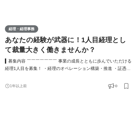
経理・経理事務
あなたの経験が武器に！1人目経理とし
て裁量大きく働きませんか？
▍募集内容 ￣￣￣￣￣￣￣ 事業の成長とともに歩んでいただける
経理1人目を募集！ ・経理のオペレーション構築・推進 ・証憑整
理 ・会計伝票入力（使用ソフト：TKC） ・給与計算 ・源泉税関
係事務（集計・納付手続等） ・会計事務所の対応 ・その他サポー
0
1年以上前
ト事務作業 ・採用面接の担当 など ※基本的に出社をお願いしてお
ります。 ▍必須スキル ￣￣￣￣￣￣￣ ▼下記全てのご経験をお持
ちの方 ・事業会社や会計事務所での財務・経理の