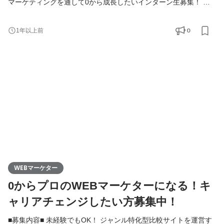
マーケティングを通して0から成長したいインターン生募集！ ※今
回の募集は1年以上ご一緒できる長期インターン生のみとさせてい
ただきます。 ◇こんなことをお任せします！◇ ・比較サイトのラ
0
1年以上前
ンキング設定：商品選定や評価基準を考える重要なお仕事。 ・美
容商材の撮影・テクスチャー確認：実物の魅力を正確に伝えるた
めの準備。 ・コピーライティング：商品の魅力を
WEBマーケター
0からプロのWEBマーケターになる！キ
ャリアチェンジしたい方募集中！
■募集内容■ 未経験でもOK！ ジャンル特化型比較サイトを運営す