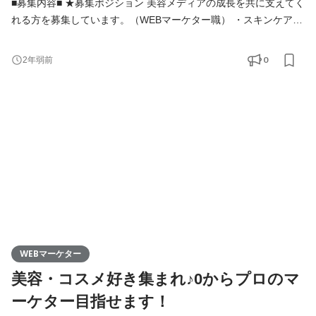
■募集内容■ ★募集ポジション 美容メディアの成長を共に支えてく
れる方を募集しています。（WEBマーケター職） ・スキンケア、
化粧品などのランキング設定 ・美容商材の撮影、テクスチャー確
認 ・魅力を伝えるためのコピーライティング ・リスティング広告
0
2年弱前
運用 ・クリエイティブのディレクション
など 今回の募集は未経験OKです！
「0からトップWEBマーケターになりたい」 「美容が大好き」な
ど意欲の高
WEBマーケター
美容・コスメ好き集まれ♪0からプロのマ
ーケター目指せます！