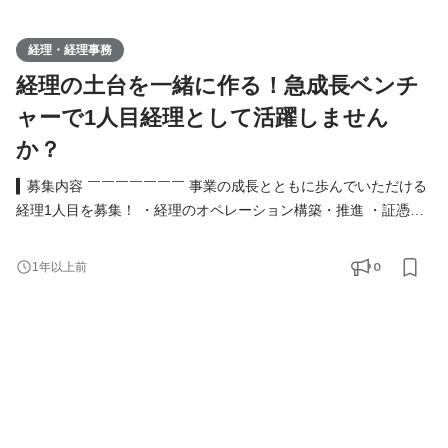
経理・経理事務
経理の土台を一緒に作る！急成長ベンチ
ャーで1人目経理として活躍しません
か？
▍募集内容 ￣￣￣￣￣￣￣ 事業の成長とともに歩んでいただける
経理1人目を募集！ ・経理のオペレーション構築・推進 ・証憑整
理 ・会計伝票入力（使用ソフト：TKC） ・給与計算 ・源泉税関
係事務（集計・納付手続等） ・会計事務所の対応 ・その他サポー
0
1年以上前
ト事務作業 ・採用面接の担当 など ※基本的に出社をお願いしてお
ります。 ▍必須スキル ￣￣￣￣￣￣￣ ▼下記全てのご経験をお持
ちの方 ・事業会社や会計事務所での財務・経理の