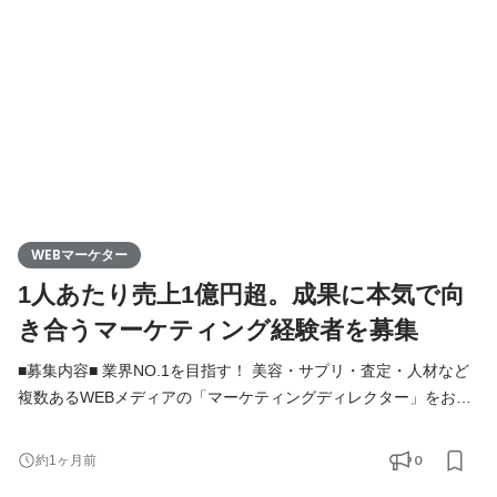
事内容： ①商品選定：WEBメディアに掲載する商品を自分
WEBマーケター
1人あたり売上1億円超。成果に本気で向
き合うマーケティング経験者を募集
■募集内容■ 業界NO.1を目指す！ 美容・サプリ・査定・人材など
複数あるWEBメディアの「マーケティングディレクター」をお任
せします！ 「この商材、どうすればもっと売れる？」 そんな問い
に、チームで挑むのが私たちのマーケティングです。 商材の選定
0
約1ヶ月前
から、見せ方、伝え方、広め方まで【一気通貫】で素敵な商品を