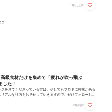
いね♪水口のプロフィール
1年以上前
==========================・名前：水口豪太・生年月日：
日・出身地：栃木県・出身大学：明治大学（商学部）・職歴：高校
ンチャー企業（2年） →フロド創業・趣味：映画（特にロードオ
DO
ステラー）、旅行・好きな食べ物：カレーと...
！高級食材だけを集めて「疲れが吹っ飛ぶ
ました！
ージを見てくださっている方は、少しでもフロドに興味がある
はリアルな社内をお見せしていきますので、ぜひフォローして
です！今回は恵比寿にあるオシャレなスペースを貸し切って、
Qを開催しました。霜降り和牛やエビなどの海鮮など、疲れが
2年弱前
材だけを厳選！あまりにも食事に夢中になり、、、食材の写真