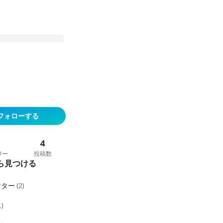
ビュー】業界で異例
からマーケ会社の代表
フォローする
創業ストーリー
3
4
ワー
投稿数
ら見つける
ケター
(
2
)
1
)