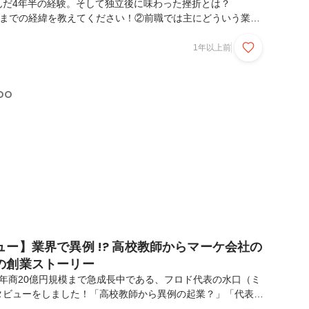
んだ4年半の経験。そして独立後に味わった挫折とは？
るまでの経緯を教えてください！②前職では主にどういう業務
うか？そして退職した理由も差し支えなければ教えてくださ
時代の話もぜひ教えてください。1から出直したいと思ってい
1年以上前
DO。働けば働くほどにハマっていったその魅力とは？
ンした当初の印象を教えてください！②現在の業務内容を教え
んの思うFRODOの魅力を教えて欲しいです！「自分の会社
DO
倒的成長を遂げているFRODOの中で叶えたい”自己実現”とは...
ー】業界で異例 !? 高校教師からマーケ会社の
の創業ストーリー
年商20億円規模まで急成長中である、フロド代表の水口（ミ
タビューをしました！「高校教師から異例の起業？」「代表水
ロドの今後の展望は？」などなど紐解いていくのでぜひ最後ま