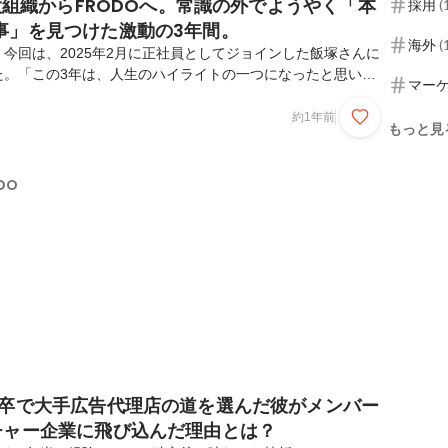
巨大組織からFRODOへ。常識の外でようやく「本
採用
(
事」を見つけた激動の3年間。
海外
(
今回は、2025年2月に正社員としてジョインした飯塚さんに
た。「この3年は、人生のハイライトの一つになったと思いま
マー
職員規模67,000人を超える認可法人を退職し、未経験からウ
戦。さらに、カナダでのワーキングホリデーを経て、現在は株
約1年前
もっと見
たなキャリアを歩んでいます。団体職員から民間企業、そして
重ねてきた彼が、なぜFRODOへの入社を選んだのか。そし
れからどんな未来を描いているのか――さらに、ウェブマーケ
DO
かで見えてきた展望についても、じっくり伺い...
新卒で大手広告代理店の道を選んだ彼がメンバー
チャー企業に飛び込んだ理由とは？