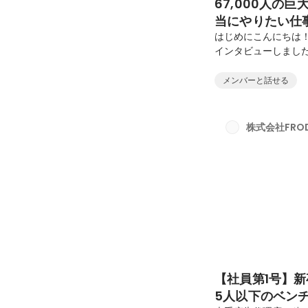
67,000人の
当にやりたい仕
はじめにこんにちは！
インタビューしまし
す」と語る飯塚さん。
ェブマーケターに挑
メンバーと話せる
式会社FRODOで新
海外へ。大きな決断を
て、今何を感じ、こ
株式会社FRO
ティング業界で働くな
【社員第1号】
5人以下のベン