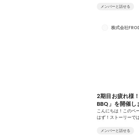
で読んでみてくださ
メンバーと話せる
==============
1995年12月23
教師(3年） → ベ
株式会社FRO
ブザリングとインター
2期目お疲れ様
BBQ」を開催し
こんにちは！このペ
はず！ストーリーで
いただけますと幸い
2期目のお疲れ様BB
メンバーと話せる
吹っ飛びそう豪華食