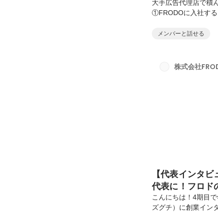
大手広告代理店で積
①FRODOに入社す
をしていたのでしょ
い。③フリーランス
メンバーと話せる
た時に出会ったFRO
①FRODOにジョイ
てください！③小林さ
株式会社FRO
のつもりで...」｜圧
【代表インタビュ
代表に！フロド
こんにちは！4期目で
ズグチ）に創業イン
口の人柄は？」「フ