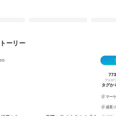
トーリー
織からFRODO
【社員第1号】新卒で大手広告代理
【代表インタ
やく「本当にや
店の道を選んだ彼がメンバー5人以
!? 高校教師
DO
けた激動の3年
下のベンチャー企業に飛び込んだ理
に！フロドの
最新順で表示
最新順で表示
由とは？
77
フォロ
タグか
マー
成長
(