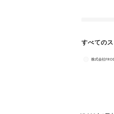
すべてのス
67,000人の巨大組
へ。常識の外でよう
株式会社FRO
りたい仕事」を見つ
最新順で表示
間。