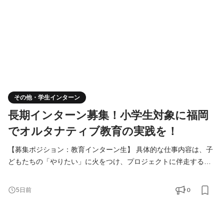
その他・学生インターン
長期インターン募集！小学生対象に福岡
でオルタナティブ教育の実践を！
【募集ポジション：教育インターン生】 具体的な仕事内容は、子
どもたちの「やりたい」に火をつけ、プロジェクトに伴走するこ
とです。 例） ■探究の伴走： 子どもが「家を建てたい」「ラーメ
ンを作りたい」と言い出したとき、正解を教えるのではなく、ど
0
5日前
うすれば実現できるか一緒に考え、必要な情報を手に入れるサポ
ートをします。 ■場づくりとナビゲーション： 日常の遊びやアク
ティビティの中で、子どもたちが自らルールを決め