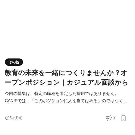
その他
教育の未来を一緒につくりませんか？オ
ープンポジション｜カジュアル面談から
今回の募集は、特定の職種を限定した採用ではありません。
CAN!Pでは、「このポジションに人を当てはめる」のではなく、
出会った人の関心や強みをもとに役割を一緒につくることを大切
にしています。 まずはカジュアル面談でお話ししながら、 「どん
0
5ヶ月前
な関わり方ができそうか」を一緒に考えていければと思っていま
す。 現在の事業や組織の状況から、将来的に関わっていただく可