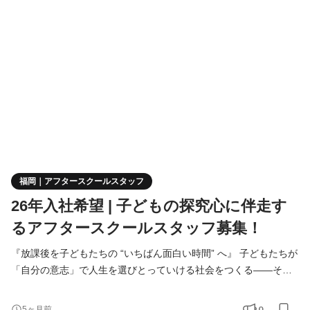
学ぶ”へとステップアップしていきます。 私たちは英語力そのもの
よりも、 「英語を使って何をしたいか」「どんなふうに伝えたい
か」という“意志”を育てる教育を大切にしています。 👩
福岡｜アフタースクールスタッフ
26年入社希望 | 子どもの探究心に伴走す
るアフタースクールスタッフ募集！
『放課後を子どもたちの “いちばん面白い時間” へ』 子どもたちが
「自分の意志」で人生を選びとっていける社会をつくる――それ
が CAN!P の挑戦です。 「学校でも家庭でもない第三の居場所」
で、探究・遊び・対話が混ざり合う放課後をデザインし、未来を
0
5ヶ月前