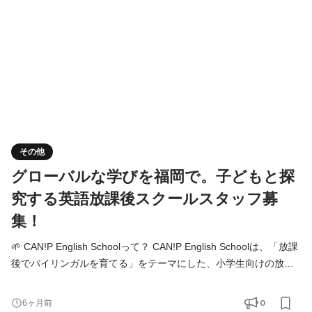
能性があるポジションの例をいくつか紹介します。 ▼教育
その他
グローバルな学びを福岡で。子どもと探
究する英語放課後スクールスタッフ募
集！
🌱 CAN!P English Schoolって？ CAN!P English Schoolは、「放課
後でバイリンガルを育てる」をテーマにした、小学生向けの放課
後英語スクールです。 子どもたちは、外国人講師と英語で遊び、
英語で考え、英語で表現しながら、“ことばを学ぶ”から“ことばで
0
6ヶ月前