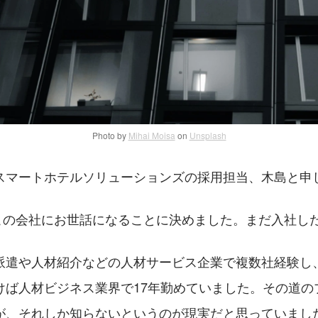
Photo by
Mihai Moisa
on
Unsplash
スマートホテルソリューションズの採用担当、木島と申
よりこの会社にお世話になることに決めました。まだ入社し
派遣や人材紹介などの人材サービス企業で複数社経験し
けば人材ビジネス業界で17年勤めていました。その道の
が、それしか知らないというのが現実だと思っていまし