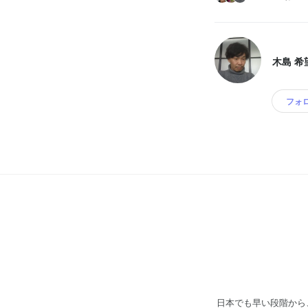
木島 希
フォ
日本でも早い段階から