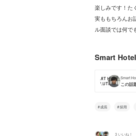
楽しみです！た
実ももちろんお
ル面談では何で
Smart H
Smart H
この話
成長
採用
3 いいね！