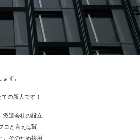
します。
たての新人です！
、派遣会社の設立
プロと言えば聞
た。そのため採用