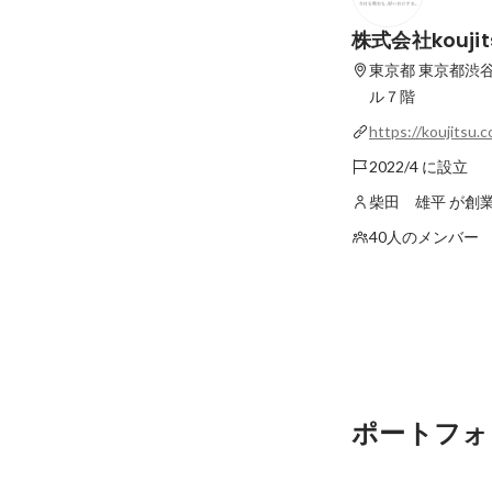
株式会社koujit
東京都
東京都渋
ル７階
https://koujitsu.c
2022/4 に設立
柴田 雄平 が創
40人のメンバー
ポートフォ