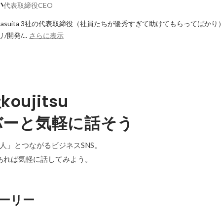
い
代表取締役CEO
lde/onakasuita 3社の代表取締役（社員たちが優秀すぎて助けてもらってば
開発/...
さらに表示
oujitsu
バーと気軽に話そう
「中の人」とつながるビジネスSNS。
あれば気軽に話してみよう。
ーリー