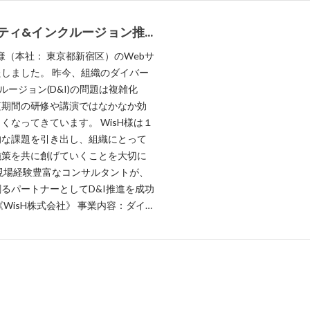
ティ&インクルージョン推
未来を共に創る 「WisH株
社様（本社： 東京都新宿区）のWebサ
のWebサイトを制作
 昨今、組織のダイバー
ルージョン(D&I)の問題は複雑化
短期間の研修や講演ではなかなか効
くなってきています。 WisH様は１
的な課題を引き出し、組織にとって
施策を共に創げていくことを大切に
現場経験豊富なコンサルタントが、
るパートナーとしてD&I推進を成功
クルージョン推進 / 組織開発・人材
ング / 組織調査 / 企業内研修 / 個
Iのコンサルティング会社、という事
ィングに伴い「D&Iのプロフェッシ
、信頼感があり問い合わせに繋がる