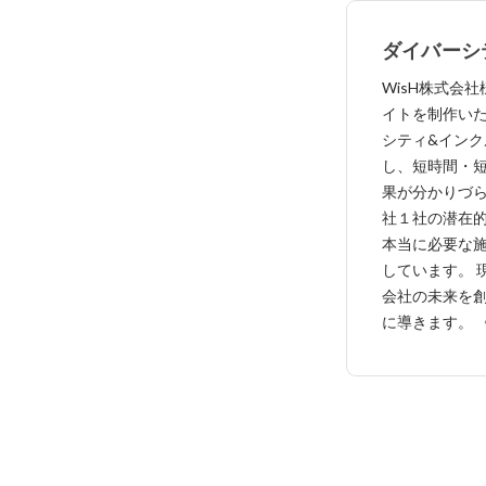
ダイバーシ
進で組織の
WisH株式会
式会社様」
イトを制作いたしました。
シティ&インク
し、短時間・
果が分かりづら
社１社の潜在
本当に必要な
しています。 
会社の未来を創
に導きます。 《WisH株式会社》 事業内容：ダイバ
ーシティ&イン
開発コンサルティ
人向け研修 HP：https://www.re-wish.co.jp/ 女性支
援の会社→D&
業のリブランデ
ョナルとして