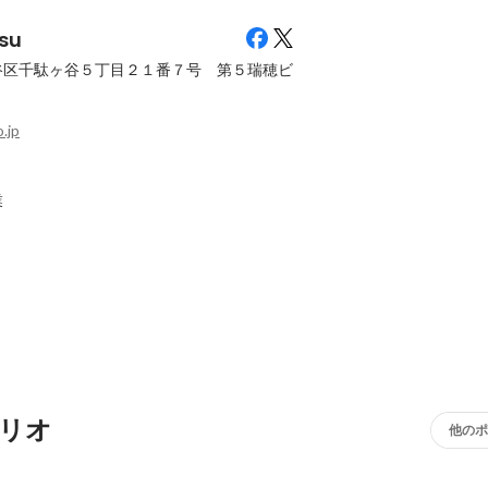
su
谷区千駄ヶ谷５丁目２１番７号 第５瑞穂ビ
o.jp
業
リオ
他のポ