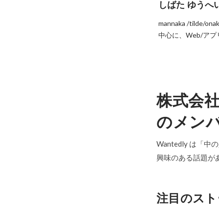
しばた ゆうへ
mannaka /ti
中心に、Web/アプリ/
株式会社k
のメン
Wantedly は
興味のある話題が
注目のスト