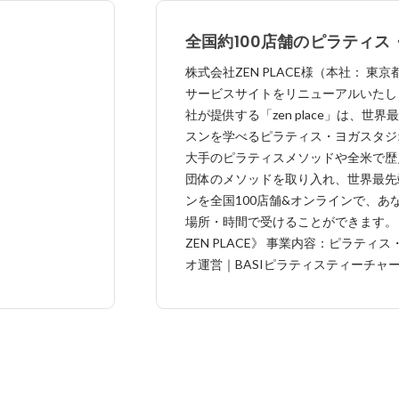
全国約100店舗のピラティス
タジオを運営する「株式会社Z
株式会社ZEN PLACE様（本社： 東
PLACE様」のサービスサイ
サービスサイトをリニューアルいたしま
社が提供する「zen place」は、世
スンを学べるピラティス・ヨガスタジ
大手のピラティスメソッドや全米で歴
団体のメソッドを取り入れ、世界最先
ンを全国100店舗&オンラインで、あ
場所・時間で受けることができます。 《株式会
ZEN PLACE》 事業内容：ピラティ
オ運営｜BASIピラティスティーチャ
グコース開催｜Yogaworksティーチ
ングコース開催｜訪問看護・リハビリ
サービス｜医療従事者向けセミナー開
向けヘルスケアプログラム｜コンテン
プリ HP：https://www.zenplace.co.jp/ 「これまで
ニッチ層(本当に身体/心を整え続ける