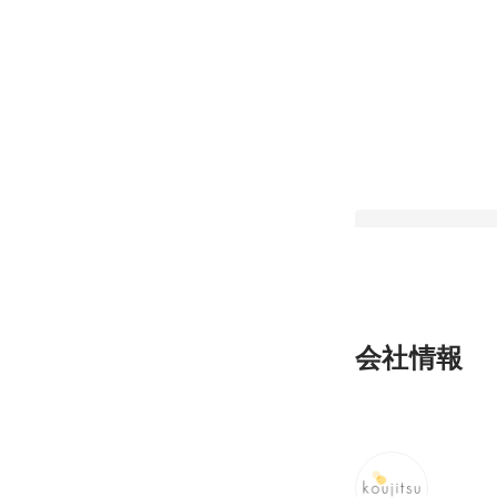
10案件を1人で回せ
会社情報
んばり"ではなく"設
最新順で表示