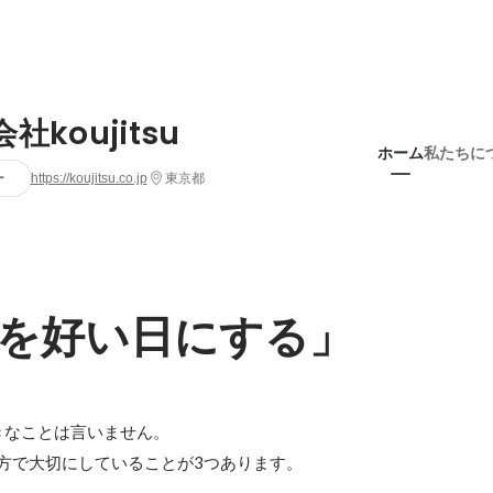
社koujitsu
ホーム
私たちに
ー
https://koujitsu.co.jp
東京都
を好い日にする」
、大きなことは言いません。

方で大切にしていることが3つあります。
