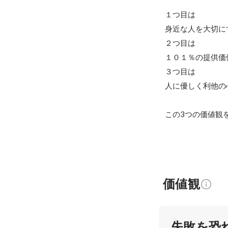
１つ目は

身近な人を大切に
２つ目は

１０１％の提供価
３つ目は

人に優しく利他の
この3つの価値観
価値観
失敗を恐