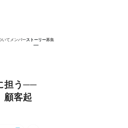
ついて
メンバー
ストーリー
募集
手に担う──
、顧客起