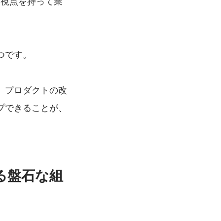
な視点を持って業
つです。
、プロダクトの改
プできることが、
る盤石な組