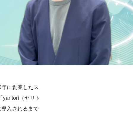
20年に創業したス
「
yaritori（ヤリト
に導入されるまで