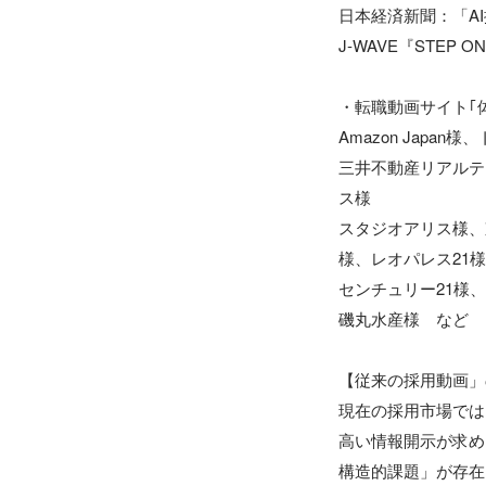
日本経済新聞：「A
J-WAVE『STE
・転職動画サイト｢
Amazon Japan
三井不動産リアルティ
ス様

スタジオアリス様、
様、レオパレス21様

センチュリー21様
磯丸水産様　など

【従来の採用動画」
現在の採用市場では
高い情報開示が求め
構造的課題」が存在