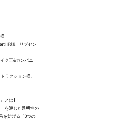
様

rtHR様、リブセン
イク王&カンパニー
ストラクション様、
』とは】

現」を通じた透明性の
果を妨げる「3つの