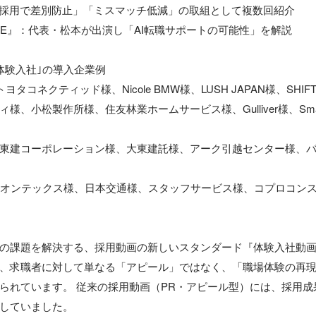
I採用で差別防止」「ミスマッチ低減」の取組として複数回紹介

P ONE』：代表・松本が出演し「AI転職サポートの可能性」を解説

体験入社｣の導入企業例

様、トヨタコネクティッド様、Nicole BMW様、LUSH JAPAN様、SHIFT
様、小松製作所様、住友林業ホームサービス様、Gulliver様、Sma
東建コーポレーション様、大東建託様、アーク引越センター様、バ
、オンテックス様、日本交通様、スタッフサービス様、コプロコン
の課題を解決する、採用動画の新しいスタンダード『体験入社動画
、求職者に対して単なる「アピール」ではなく、「職場体験の再
られています。 従来の採用動画（PR・アピール型）には、採用成
していました。
