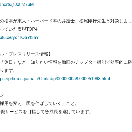
shorts/jf0dflfZ7uM
の松本が東大・ハーバード卒の弁護士、松尾剛行先生と対談しまし
ていた表現TOP4

youtu.be/ycrTOaYf3aY
ル・プレスリリース情報】

「休日」など、知りたい情報を動画のチャプター機能で効率的に
ります。

tps://prtimes.jp/main/html/rd/p/000000058.000051998.html
ン

採用を変え、国を伸ばしていく」こと。

.1転職サービスを目指して急成長を遂げています。
