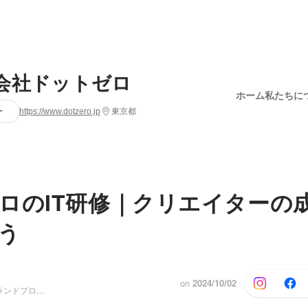
会社ドットゼロ
ホーム
私たちに
ー
https://www.dotzero.jp
東京都
ロのIT研修｜クリエイターの
う
on
2024/10/02
代表取締役／ブランドプロデューサー