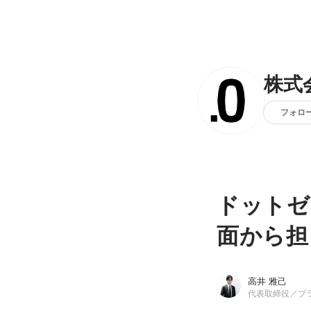
株式
フォロ
ドットゼ
面から担
高井 雅己