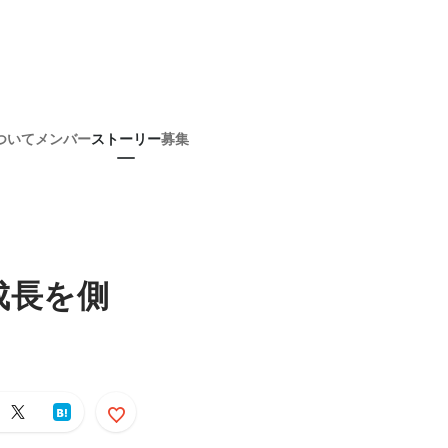
ついて
メンバー
ストーリー
募集
成長を側