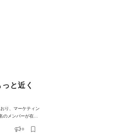
もっと近く
ており、マーケティン
連携しながら、外部
0
用体制を抜本的に強