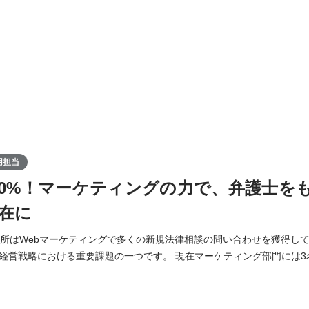
用担当
20%！マーケティングの力で、弁護士を
在に
事務所はWebマーケティングで多くの新規法律相談の問い合わせを獲得し
重要課題の一つです。 現在マーケティング部門には3名のメンバーが在籍
戦略企画・クリエイティブ・グローバル推進を担っています。チームで
と日々のマーケティング業務を行っていますが、私たちは既存の広告運