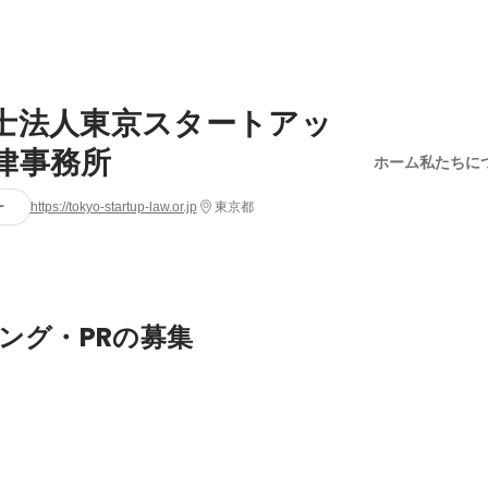
士法人東京スタートアッ
律事務所
ホーム
私たちに
ー
https://tokyo-startup-law.or.jp
東京都
ング・PRの募集