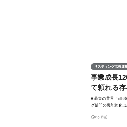
リスティング広告運
事業成長1
て頼れる存
■ 募集の背景 当
グ部門の機能強化は経営戦略における
しており、それぞれ
8ヶ月前
ベンダーの協力のも