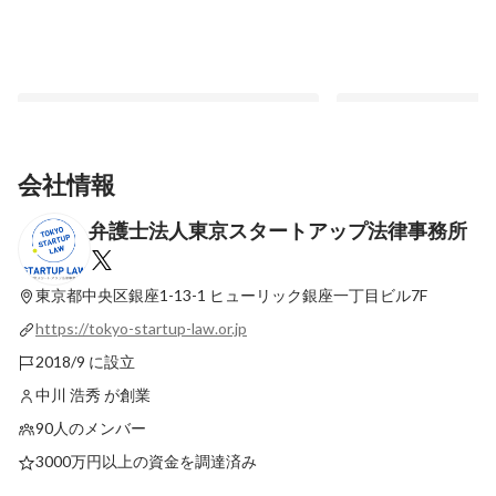
会社情報
弁護士法人東京スタートアップ法律事務所
あなたの疑問にお答えします！～未経験者
【メンバーインタビュ
の不安解消編～
を振り返る〜誰もが知
験コーポレートへの挑
東京都中央区銀座1-13-1
ヒューリック銀座一丁目ビル7F
固定された投稿
最新順で表示
https://tokyo-startup-law.or.jp
2018/9 に設立
中川 浩秀 が創業
90人のメンバー
3000万円以上の資金を調達済み