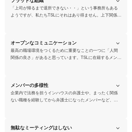
フラットな組織
「上司が帰るまで退所できない・・」という事務所もある
ようですが、私たちTSLにそれはあり得ません。上下関係は
なく、役割分担があるだけです。若手弁護士がチームリー
ダーに抜擢されることも。
オープンなコミュニケーション
最高の職場環境をつくるために重要なことの一つに「人間
関係の良さ」があると思っています。TSLに在籍するメンバ
ーは職種・年齢にかかわらず、シンプルに素直で良い人ば
かりですし、カジュアルでオープンなコミュニケーション
には自信があります。
メンバーの多様性
企業内で法務を担うインハウスの弁護士や、まったく関係
ない職種を経験してから弁護士になったメンバーなど、い
ろんな経歴の人がいます。事務局も、IT、アパレル、銀行
出身など、経歴はさまざま。法学部出身者以外のメンバー
もたくさん活躍しています。
無駄なミーティングはしない