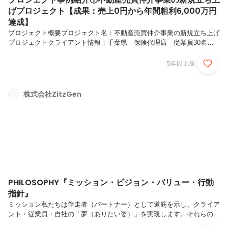
げプロジェクト【成果：売上0円から年間粗利6,000万円
達成】
プロジェクト概要プロジェクト名：不動産売買仲介事業の新規立ち上げ
プロジェクトクライアント情報：千葉県 保険代理店 従業員30名ご
支援期間：2019年4月～2020年12月プロジェクト目的：千葉県にて保険
代理店を展開するクライアント。既存事業以外の収益柱を立ち上げるべ
5年以上前
く、不動産売買仲介事業の立ち上げを決意。ノウハウゼロの段階にて、
ZitzGenに相談。ZitzGenのアプローチと実施事項ZitzGenのコンサルテ
ィングは、確実に成果を出すための戦略立案からから実行までサポート
株式会社ZitzGen
いたします。実際に実施した事項は、以下です。①不動産売買仲介事業
立ち上げまでのタスク・スケジュールの設計②立ち上げ0...
PHILOSOPHY『ミッション・ビジョン・バリュー・行動
指針』
ミッション私たちは伴走者（パートナー）として道筋を示し、クライア
ント・従業員・自社の「夢（ありたい姿）」を実現します。それらの夢
を実現することを通じて、より良い社会の実現に寄与します。KEY