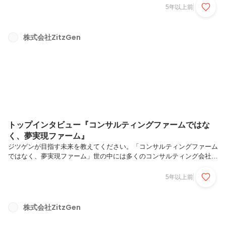
WORDS伴走者：夢（ありたい姿）の実現のため、実行段階まで寄り添
5年以上前
うパートナー（伴走者）であり続けます。道筋を示す：夢（ありたい
姿）を本質的に理解し、オリジナルな道筋を提案します。より良い社
会：夢（ありたい姿）がより良い社会の実現につながることを前提に支
株式会社ZitzGen
援します。ビジョンバリュー〇Business Value (ビジネス上の価値)①伴
走：プラン策定だけでなく、夢が実現するまで伴走する②巻き込み：自
社...
トップインタビュー『コンサルティングファームではな
く、夢実現ファーム』
ジツゲンが目指す未来を教えてください。「コンサルティングファーム
ではなく、夢実現ファーム」世の中には多くのコンサルティング会社が
存在し、私⾃⾝2社のコンサルティング会社を渡り歩いた後に
ZitzGen（ジツゲン）を設⽴しました。渡り歩いた2社のコンサルティ
5年以上前
ング会社はどちらも素晴らしい会社でしたが、「⼿段ありきで経営戦略
に対するアプローチが⼗分にできない」「計画策定は論理的で美しい
が、実⾏⽀援が⼗分でない」というジレンマがありました。そこで、コ
株式会社ZitzGen
ンサルティングファームでありながらも、コンサルティングだけに終始
せず、戦略立案〜業務実⾏に⾄るまで経営をサポートし、あらゆる夢の