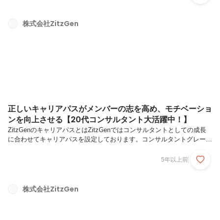
の高いビジネスモデルを提案する中小企業向けコンサルティング会社の
トップコンサルタ ントとして活躍。その後、大企業向け戦略コンサル
ティング会社のコンサルタントとして大企業のシステマチ ックな経営
株式会社ZitzGen
を支援した経験から、それらを両輪で支援するコンサルティング会社を
立ち上げました。他社コンサルティング会社との違い①業種特化コンサ
ルティング一...
正しいキャリアパスがメンバーの志を高め、モチベーショ
ンを向上させる【20代コンサルタント大活躍中！】
ZitzGenのキャリアパスとはZitzGenではコンサルタントとしての成長
に合わせてキャリアパスを設定しております。コンサルタントグレード
(CG)は原則年1回の評価により決定し、CGにより月額報酬が決まって
いきます。入社して1年以内にシニアコンサルタント(CG-7)までキャリ
5年以上前
アアップしたメンバーもおり、成長した分、評価される設計になってい
ます。キャリアパス ～戦略コンサルタント職～タイトルにおける考え
方戦略コンサルタント職は「コンサルタントとしてのスキル」と「ビジ
株式会社ZitzGen
ネス・コンサルタントをマネジメントするスキル」の2つのスキルを個
別に評価し、タイトルが付与されます。よって、複数のタイトルを...