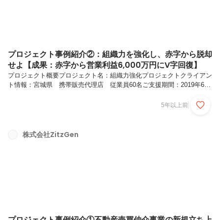
プロジェクト事例紹介②：組織力を強化し、赤字から脱却
せよ【成果：赤字から営業利益6,000万円にV字回復】
プロジェクト概要プロジェクト名：組織力強化プロジェクトクライアン
ト情報：宮城県 携帯販売代理店 従業員60名ご支援期間：2019年6月
～2020年5月プロジェクト目的：携帯ショップ6店舗を運営するクライ
アント。経営戦略を描いても現場にて十分な実行がされず、成果がなか
5年以上前
なかでない状況であったため、組織を機能させ、成果があげられる組織
への変革を支援。ZitzGenのアプローチと実施事項赤字体質を脱却する
ためには、組織変革を促すことが必要と仮説を立て、以下のことを実施
株式会社ZitzGen
しました。①組織体制図の設計②必要部門の整理と職務分掌の定義③必
要ポジションの検討・ポジションごとの業務定義④STPD機能化のた
め...
プロジェクト事例紹介①不動産売買仲介事業の新規立ち上