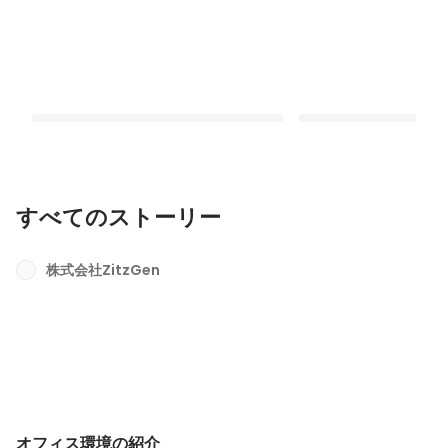
すべてのストーリー
オフィス環境の紹介
なぜ、ZitzGenのコ
イアントから高い支持
株式会社ZitzGen
最新順で表示
か？【即効性と継続成
最新順で表示
ンストップで提案でき
オフィス環境の紹介