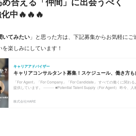
高め合える「仲間」に出会うべく
中🔥🔥🔥
」と思った方は、下記募集からお気軽にご
聞いてみたい
いを楽しみにしています！
キャリアアドバイザー
キャリアコンサルタント募集！スケジュール、働き方も
す。
「For Agent」「For Company」「For Candidate」 すべての働く
提供しています。 --------- ■Potential Talent Supply（For Agent） 昨今、人材紹介会社が乱立する
中、1年以内に廃業に追い込まれる事業所が9割程度と言われています。 
の最上流の仕事として「求人開拓」「求職者集客」がありますが、 前者の
株式会社HARE
しいサービスは既に存在しています。 しかし、前者が整っていても人材紹
たちはエージェントが転職市場に対して、最大限のバリューを発揮するために求
供給（Supply）を行っています。 --------- ■Talent Agency（For Company） 下記のようなニーズ
のある企業様向けにポテンシャルタレントのご紹介を行っています。 ・
なっていきたい。 ・ポテンシャルの高い若手を採用したい。 --------- ■Talent Agency（For
Candidate） サービス名：「ハレキャリ」 ご転職を考えられている方に対して専属のキャリアア