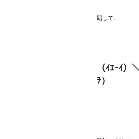
題して、
（ｲｴｰｲ
ﾁ）