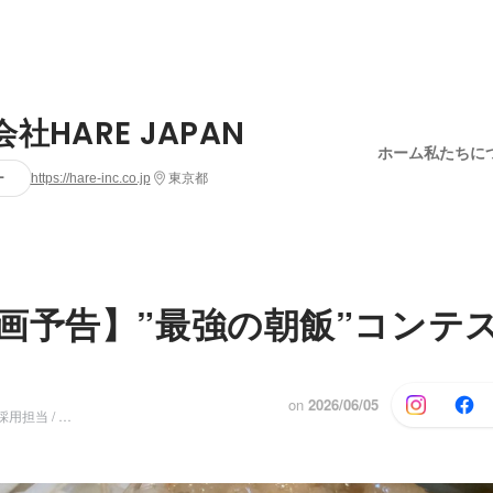
社HARE JAPAN
ホーム
私たちに
ー
https://hare-inc.co.jp
東京都
画予告】”最強の朝飯”コンテ
on
2026/06/05
Team lead /人事採用担当 / 人材紹介事業部