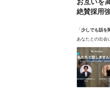
お互いを
絶賛採用強化
「
少しでも話を
あなたとの出会