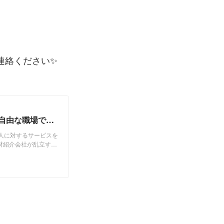
連絡ください✨
自由な職場で
に関わる人に対するサービスを
人材紹介事業を営む上で
問題を解決する素晴ら
介は成立しません。 私
職者（Talent）の
自社で社員の育成を行