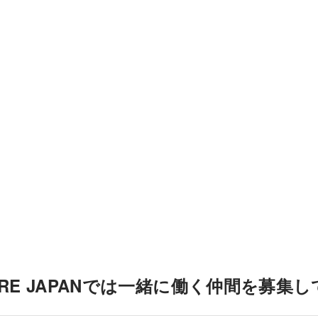
ドバイザーがご入社まで転職サポートを行います。 ・業界・職種未経験者
30,000件の求人からお仕事をご紹介 ・キャリアアドバイザーが専属サポー
転職決定 --------- ▍面接の過去問掲載メディア「転職アカホン」 弊社運営サービス「転職アカホ
ン」 転職したい企業の最近のトレンドや傾向と対策などを、要点を絞って
ン（赤本）を掲載しているサイトで、無料の会員登録をすると全ての内容が
が受けたい企業で「どんな質問がされるのか」など面接を通過するために
ています。
RE JAPANでは一緒に働く仲間を募集