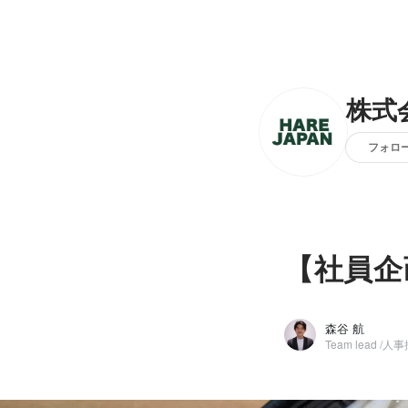
株式会
フォロ
【社員企
森谷 航