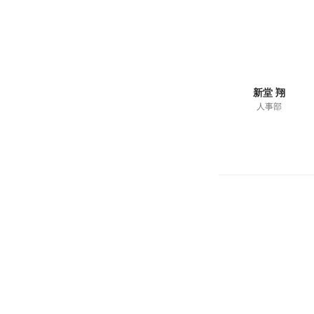
新堂 翔
人事部