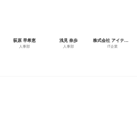
荻原 早希恵
浅見 奈歩
株式会社 アイティーブレーン人事部
人事部
人事部
IT企業