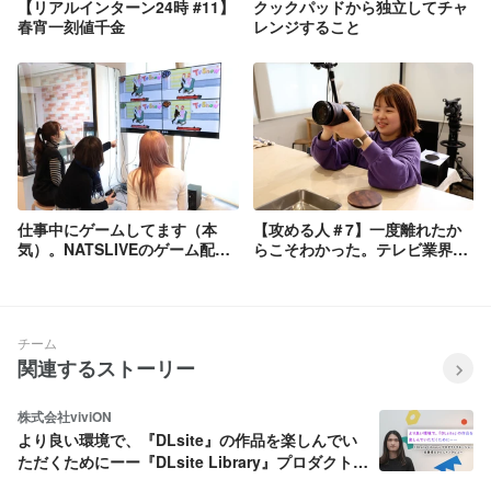
【リアルインターン24時 #11】
クックパッドから独立してチャ
春宵一刻値千金
レンジすること
仕事中にゲームしてます（本
【攻める人＃7】一度離れたか
気）。NATSLIVEのゲーム配信
らこそわかった。テレビ業界を
企画会議の裏側🎮
経てNATSLIVEに戻った理由
チーム
関連するストーリー
株式会社viviON
より良い環境で、『DLsite』の作品を楽しんでい
ただくためにーー『DLsite Library』プロダクトマ
ネージャー・佐藤凌太さんにインタビュー