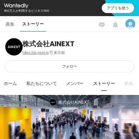
アプリを使う
400万人が利用するビジネスSNS
ストーリー
募集
株式会社AINEXT
https://ai-next.jp
東京都
フォロー
ホーム
私たちについて
メンバー
ストーリー
募集
株式会社AINEXT