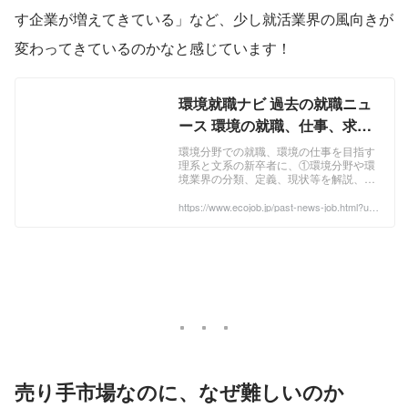
す企業が増えてきている」など、少し就活業界の風向きが
変わってきているのかなと感じています！
環境就職ナビ 過去の就職ニュ
ース 環境の就職、仕事、求人
情報＆会社合同説明会
環境分野での就職、環境の仕事を目指す
理系と文系の新卒者に、①環境分野や環
境業界の分類、定義、現状等を解説、②
環境分野の新卒採用の求人情報を提供、
③環境分野の会社合同説明会（環境新聞
https://www.ecojob.jp/past-news-job.html?utm
_source=chatgpt.com
社）を開催。EcoJob運営
売り手市場なのに、なぜ難しいのか