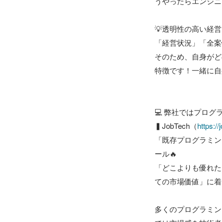
うやったらエンジニ
💡透明性の高い経
「経営状況」「全案
そのため、自身がど
特徴です！一緒に自
💻 弊社ではプログ
▍JobTech（
https:/
「既存プログラミン
ール🔥

「どこよりも優れた
ての市場価値」に着
多くのプログラミン