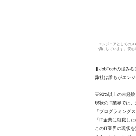
エンジニアとしてのス
切にしています。安心
▍JobTechの強み💪
弊社は誰もがエンジ
💡90%以上の未
現状のIT業界では
「プログラミングスク
「IT企業に就職した
このIT業界の現状